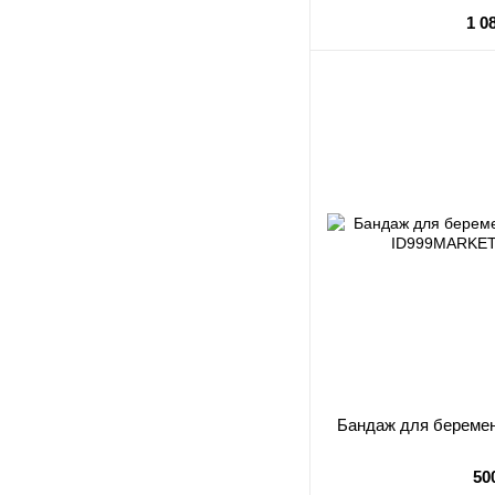
1 0
Бандаж для береме
50