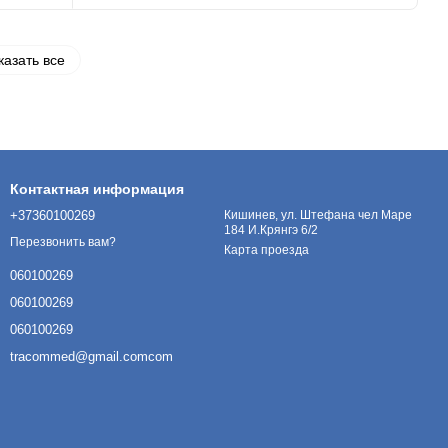
казать все
Контактная информация
+37360100269
Кишинев, ул. Штефана чел Маре
184 И.Крянгэ 6/2
Перезвонить вам?
Карта проезда
060100269
060100269
060100269
tracommed@gmail.comcom