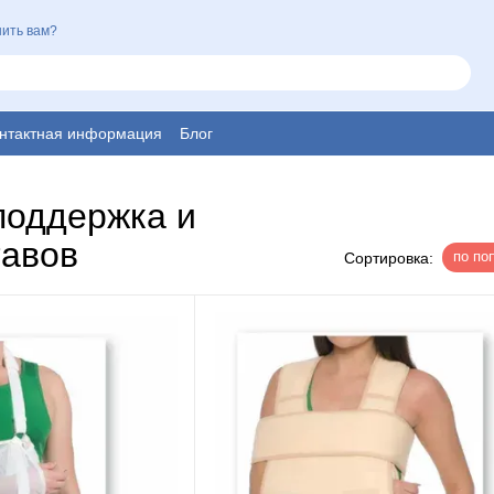
ить вам?
нтактная информация
Блог
поддержка и
тавов
по по
Сортировка: