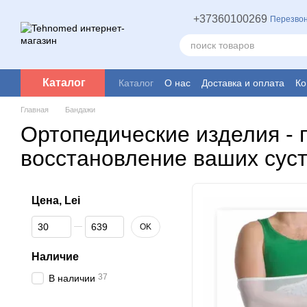
Перейти к основному контенту
+37360100269
Перезвон
Каталог
Каталог
О нас
Доставка и оплата
Ко
Главная
Бандажи
Ортопедические изделия - 
восстановление ваших сус
Цена, Lei
От Цена, Lei
До Цена, Lei
OK
Наличие
37
В наличии