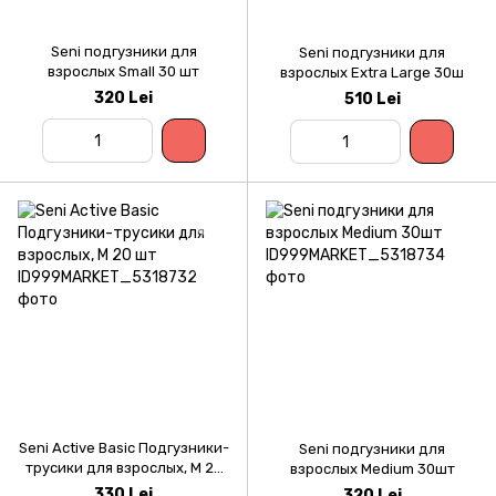
Seni подгузники для
Seni подгузники для
взрослых Small 30 шт
взрослых Extra Large 30ш
320 Lei
510 Lei
Seni Active Basic Подгузники-
Seni подгузники для
трусики для взрослых, M 20
взрослых Medium 30шт
шт
330 Lei
320 Lei