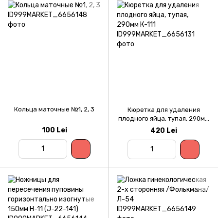
Кольца маточные №1, 2, 3
Кюретка для удаления
плодного яйца, тупая, 290мм
К-111
100 Lei
420 Lei