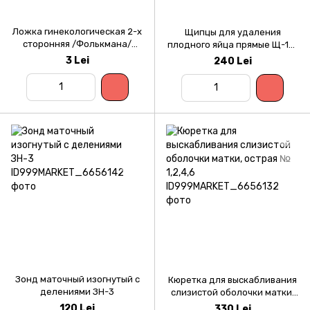
Ложка гинекологическая 2-х
Щипцы для удаления
сторонняя /Фолькмана/
плодного яйца прямые Щ-17-
однораз.
2
3 Lei
240 Lei
Зонд маточный изогнутый с
Кюретка для выскабливания
делениями ЗН-3
слизистой оболочки матки,
острая № 1,2,4,6
120 Lei
330 Lei