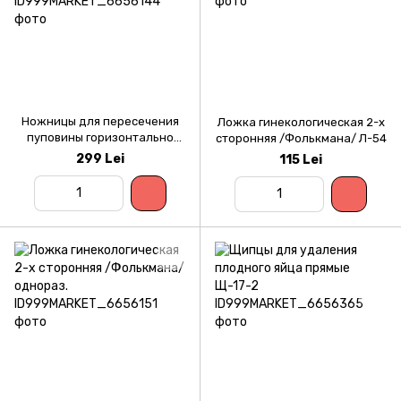
Ножницы для пересечения
Ложка гинекологическая 2-х
пуповины горизонтально
сторонняя /Фолькмана/ Л-54
изогнутые 150мм Н-11 (J-22-
299 Lei
115 Lei
141)