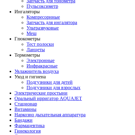
Запчасть для тонометра
Пульсоксиметр
Ингаляторы
Компресорнные
Запчасть для ингалятора
Ультразвуковые
Меш
Глюкометры
Тест полоски
Ланцеты
Термометры
Электронные
Инфракрасные
Увлажнитель воздуха
Уход и гигиена
Подгузники для детей
Подгузники для взрослых
Электрические простыни
Оральный ирригатор AQUAJET
Стационар
Витамины
Наркозно дыхательная аппаратура
Бандажи
Фармацевтика
Гинекология