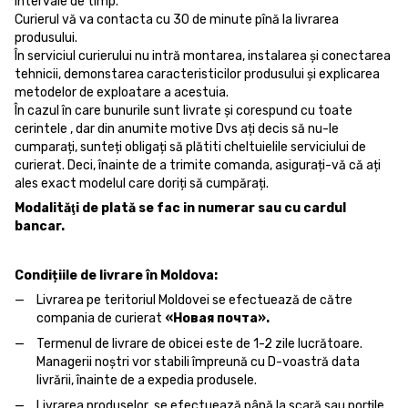
intervale de timp.
Curierul vă va contacta cu 30 de minute pînă la livrarea
produsului.
În serviciul curierului nu intră montarea, instalarea și conectarea
tehnicii, demonstarea caracteristicilor produsului și explicarea
metodelor de exploatare a acestuia.
În cazul în care bunurile sunt livrate și corespund cu toate
cerintele , dar din anumite motive Dvs ați decis să nu-le
cumparați, sunteți obligați să plătiti cheltuielile serviciului de
curierat. Deci, înainte de a trimite comanda, asigurați-vă că ați
ales exact modelul care doriți să cumpărați.
Modalităţi de plată se fac in numerar sau cu cardul
bancar.
Condițiile de livrare în Moldova:
Livrarea pe teritoriul Moldovei se efectuează de către
compania de curierat
«Новая почта».
Termenul de livrare de obicei este de 1-2 zile lucrătoare.
Managerii noștri vor stabili împreună cu D-voastră data
livrării, înainte de a expedia produsele.
Livrarea produselor se efectuează până la scară sau porțile