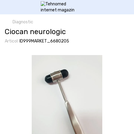
Diagnostic
Ciocan neurologic
Articol:
ID999MARKET_6680205