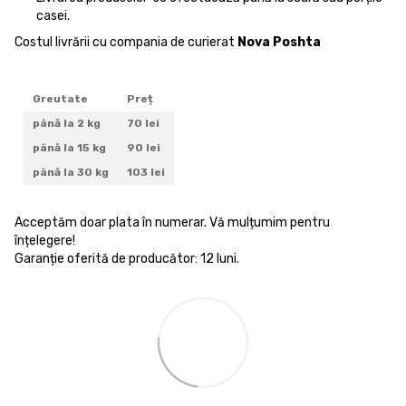
casei.
Costul livrării cu compania de curierat
Nova Poshta
Greutate
Preț
până la 2 kg
70 lei
până la 15 kg
90 lei
până la 30 kg
103 lei
Acceptăm doar plata în numerar. Vă mulțumim pentru
înțelegere!
Garanție oferită de producător: 12 luni.