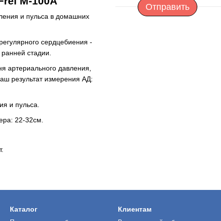
Frei M-100A
Отправить
ления и пульса в домашних
регулярного сердцебиения -
 ранней стадии.
ня артериального давления,
Ваш результат измерения АД:
я и пульса.
ера: 22-32см.
т.
Каталог
Клиентам