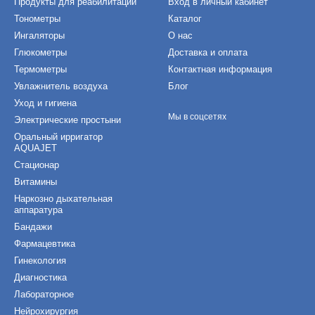
Продукты для реабилитации
Вход в личный кабинет
Тонометры
Каталог
Ингаляторы
О нас
Глюкометры
Доставка и оплата
Термометры
Контактная информация
Увлажнитель воздуха
Блог
Уход и гигиена
Мы в соцсетях
Электрические простыни
Оральный ирригатор
AQUAJET
Стационар
Витамины
Наркозно дыхательная
аппаратура
Бандажи
Фармацевтика
Гинекология
Диагностика
Лабораторное
Нейрохирургия