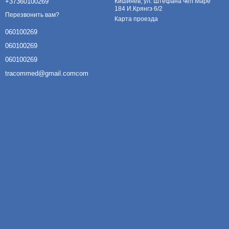
+37360100269
Кишинев, ул. Штефана чел Маре
184 И.Крянгэ 6/2
Перезвонить вам?
Карта проезда
060100269
060100269
060100269
tracommed@gmail.comcom