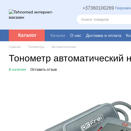
Перейти к основному контенту
+37360100269
Перезвон
Каталог
Каталог
О нас
Доставка и оплата
Ко
Главная
Тонометры
Автоматические
Тонометр автоматический н
В наличии
Оставить отзыв