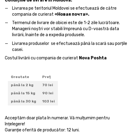
Condițiile de livrare în Moldova:
Livrarea pe teritoriul Moldovei se efectuează de către
compania de curierat
«Новая почта».
Termenul de livrare de obicei este de 1-2 zile lucrătoare.
Managerii noștri vor stabili împreună cu D-voastră data
livrării, înainte de a expedia produsele.
Livrarea produselor se efectuează până la scară sau porțile
casei.
Costul livrării cu compania de curierat
Nova Poshta
Greutate
Preț
până la 2 kg
70 lei
până la 15 kg
90 lei
până la 30 kg
103 lei
Acceptăm doar plata în numerar. Vă mulțumim pentru
înțelegere!
Garanție oferită de producător: 12 luni.