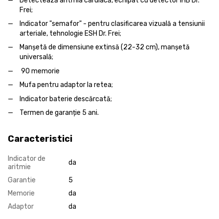
Detectează aritmia cardiacă, echipat cu detector IHB Dr.
Frei;
Indicator "semafor" - pentru clasificarea vizuală a tensiunii
arteriale, tehnologie ESH Dr. Frei;
Manșetă de dimensiune extinsă (22-32 cm), manșetă
universală;
90 memorie
Mufa pentru adaptor la retea;
Indicator baterie descărcată;
Termen de garanție 5 ani.
Caracteristici
Indicator de
da
aritmie
Garantie
5
Memorie
da
Adaptor
da