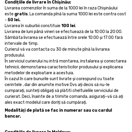
Condițiile de livrare în Chișinău:
Livrarea comenzilor în suma de la 1000 lei în raza Chișinăului
este
gratis
. La comanda pînă la suma 1000 lei este contra cost
-
50 lei.
Livrarea în suburbii constituie
100 lei
.
Livrarea de luni până vineri se efectuează de la 10:00 la 20:00.
Sâmbăta livrarea se efectuează între orele 10:00 și 17:00 fără
intervale de timp.
Curierul vă va contacta cu 30 de minute pînă la livrarea
produsului.
În serviciul curierului nu intră montarea, instalarea și conectarea
tehnicii, demonstarea caracteristicilor produsului și explicarea
metodelor de exploatare a acestuia.
În cazul în care bunurile sunt livrate și corespund cu toate
cerintele , dar din anumite motive Dvs ați decis să nu-le
cumparați, sunteți obligați să plătiti cheltuielile serviciului de
curierat. Deci, înainte de a trimite comanda, asigurați-vă că ați
ales exact modelul care doriți să cumpărați.
Modalităţi de plată se fac in numerar sau cu cardul
bancar.