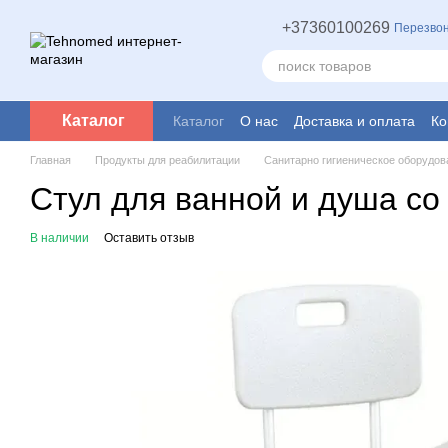
Перейти к основному контенту
+37360100269
Перезвон
Каталог
Каталог
О нас
Доставка и оплата
Ко
Главная
Продукты для реабилитации
Санитарно гигиеническое оборудов
Стул для ванной и душа со
В наличии
Оставить отзыв