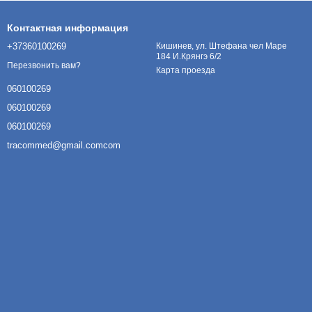
Контактная информация
+37360100269
Кишинев, ул. Штефана чел Маре
184 И.Крянгэ 6/2
Перезвонить вам?
Карта проезда
060100269
060100269
060100269
tracommed@gmail.comcom