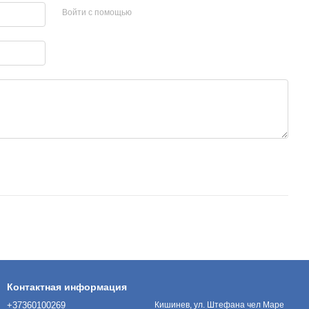
Войти с помощью
Контактная информация
+37360100269
Кишинев, ул. Штефана чел Маре