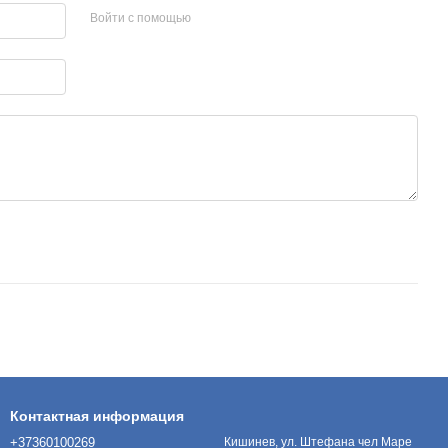
Войти с помощью
Контактная информация
+37360100269
Кишинев, ул. Штефана чел Маре