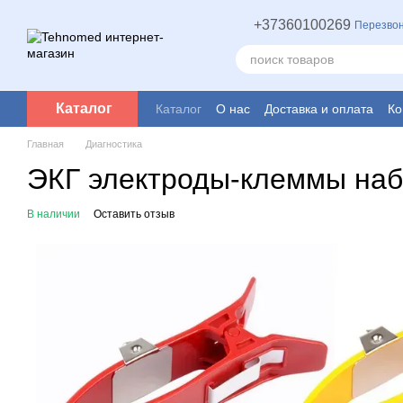
Перейти к основному контенту
+37360100269
Перезвон
Каталог
Каталог
О нас
Доставка и оплата
Ко
Главная
Диагностика
ЭКГ электроды-клеммы наб
В наличии
Оставить отзыв