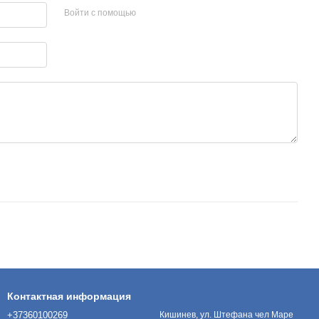
Войти с помощью
Контактная информация
+37360100269
Кишинев, ул. Штефана чел Маре