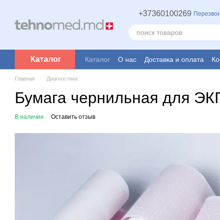
Перейти к основному контенту
+37360100269
Перезвон
Каталог
Каталог
О нас
Доставка и оплата
Ко
Главная
Диагностика
Бумага чернильная для ЭК
В наличии
Оставить отзыв