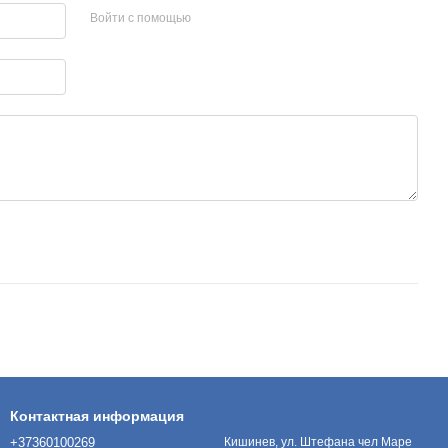
Войти с помощью
Контактная информация
+37360100269
Кишинев, ул. Штефана чел Маре