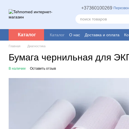
Перейти к основному контенту
+37360100269
Перезвон
Каталог
Каталог
О нас
Доставка и оплата
Ко
Главная
Диагностика
Бумага чернильная для ЭК
В наличии
Оставить отзыв