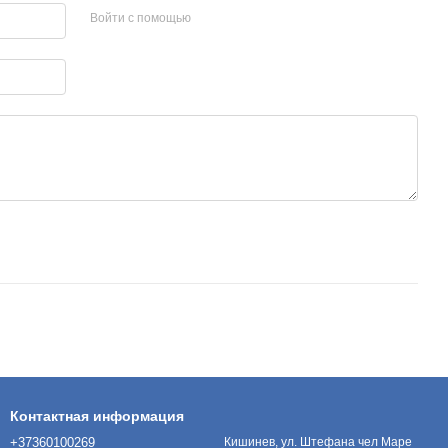
Войти с помощью
Контактная информация
+37360100269
Кишинев, ул. Штефана чел Маре