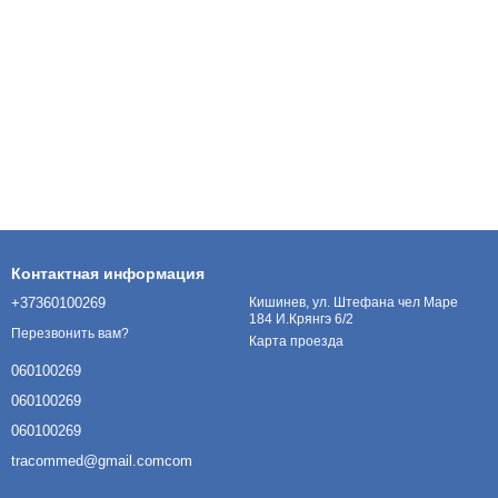
Контактная информация
+37360100269
Кишинев, ул. Штефана чел Маре
184 И.Крянгэ 6/2
Перезвонить вам?
Карта проезда
060100269
060100269
060100269
tracommed@gmail.comcom