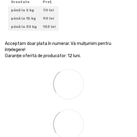
Greutate
Preț
până la 2 kg
70 lei
până la 15 kg
90 lei
până la 30 kg
103 lei
Acceptăm doar plata în numerar. Vă mulțumim pentru
înțelegere!
Garanție oferită de producător: 12 luni.