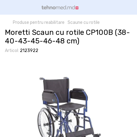
Produse pentru reabilitare
Scaune cu rotile
Moretti Scaun cu rotile CP100B (38-
40-43-45-46-48 cm)
Articol:
2123922