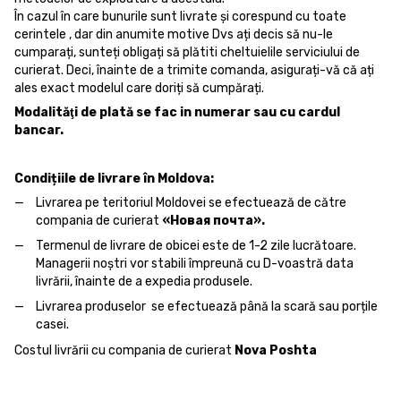
În cazul în care bunurile sunt livrate și corespund cu toate
cerintele , dar din anumite motive Dvs ați decis să nu-le
cumparați, sunteți obligați să plătiti cheltuielile serviciului de
curierat. Deci, înainte de a trimite comanda, asigurați-vă că ați
ales exact modelul care doriți să cumpărați.
Modalităţi de plată se fac in numerar sau cu cardul
bancar.
Condițiile de livrare în Moldova:
Livrarea pe teritoriul Moldovei se efectuează de către
compania de curierat
«Новая почта».
Termenul de livrare de obicei este de 1-2 zile lucrătoare.
Managerii noștri vor stabili împreună cu D-voastră data
livrării, înainte de a expedia produsele.
Livrarea produselor se efectuează până la scară sau porțile
casei.
Costul livrării cu compania de curierat
Nova Poshta