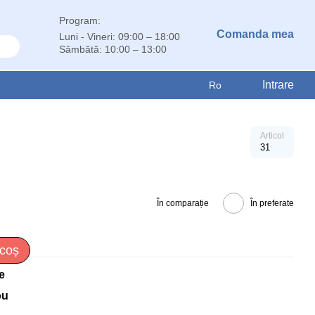
Program:
Comanda mea
Luni - Vineri: 09:00 – 18:00
Sâmbătă: 10:00 – 13:00
Intrare
Ro
Articol
31
În comparație
În preferate
 coș
e
ou