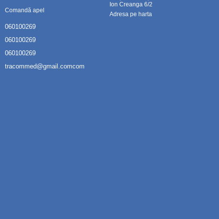
Ion Creanga 6/2
Comandă apel
Adresa pe harta
060100269
060100269
060100269
tracommed@gmail.comcom