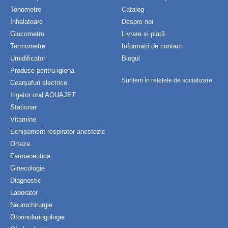
Tonometre
Catalog
Inhalatoare
Despre noi
Glucometru
Livrare și plată
Termometre
Informații de contact
Umidificator
Blogul
Produse pentru igiena
Suntem în rețelele de socializare
Cearșafuri electrice
Irigator oral AQUAJET
Stationar
Vitamine
Echipament respirator anestezic
Orteze
Farmaceutica
Ginecologie
Diagnostic
Laborator
Neurochirurgie
Otorinolaringologie