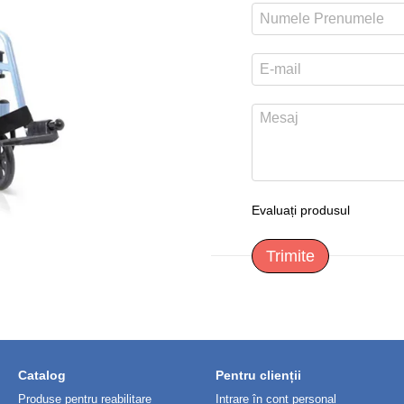
Evaluați produsul
Trimite
Catalog
Pentru clienții
Produse pentru reabilitare
Intrare în cont personal