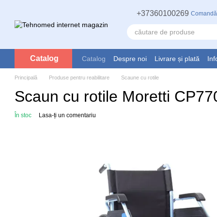
Mergi la conținutul principal
+37360100269
Comandă
Catalog
Catalog
Despre noi
Livrare și plată
Inf
Principală
Produse pentru reabilitare
Scaune cu rotile
Scaun cu rotile Moretti CP7
În stoc
Lasa-ți un comentariu