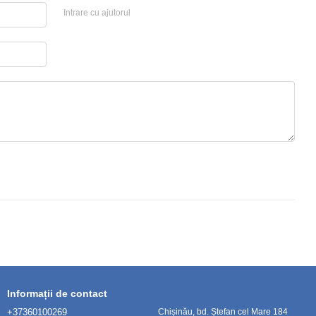
Intrare cu ajutorul
Informații de contact
+37360100269
Chișinău, bd. Ștefan cel Mare 184