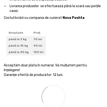
Livrarea produselor se efectuează până la scară sau porțile
casei.
Costul livrării cu compania de curierat
Nova Poshta
Greutate
Preț
până la 2 kg
70 lei
până la 15 kg
90 lei
până la 30 kg
103 lei
Acceptăm doar plata în numerar. Vă mulțumim pentru
înțelegere!
Garanție oferită de producător: 12 luni.