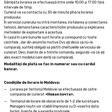
Sâmbăta livrarea se efectuează între orele 10:00 și 17:00 fără
intervale de timp.
Curierul vă va contacta cu 30 de minute pînă la livrarea
produsului.
În serviciul curierului nu intră montarea, instalarea și conectarea
tehnicii, demonstarea caracteristicilor produsului și explicarea
metodelor de exploatare a acestuia.
În cazul în care bunurile sunt livrate și corespund cu toate
cerintele , dar din anumite motive Dvs ați decis să nu-le
cumparați, sunteți obligați să plătiti cheltuielile serviciului de
curierat. Deci, înainte de a trimite comanda, asigurați-vă că ați
ales exact modelul care doriți să cumpărați.
Modalităţi de plată se fac in numerar sau cu cardul
bancar.
Condițiile de livrare în Moldova:
Livrarea pe teritoriul Moldovei se efectuează de către
compania de curierat
«Новая почта».
Termenul de livrare de obicei este de 1-2 zile lucrătoare.
Managerii noștri vor stabili împreună cu D-voastră data
livrării, înainte de a expedia produsele.