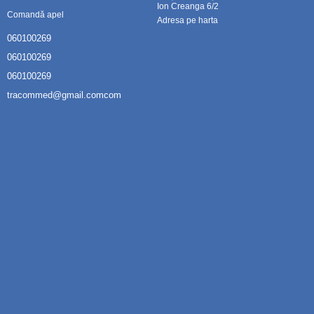
Ion Creanga 6/2
Comandă apel
Adresa pe harta
060100269
060100269
060100269
tracommed@gmail.comcom