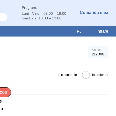
Program:
Comanda mea
Luni - Vineri: 09:00 – 18:00
Sâmbătă: 10:00 – 13:00
Intrare
Ro
Articol
2123801
În comparație
În preferate
 coș
e
ou