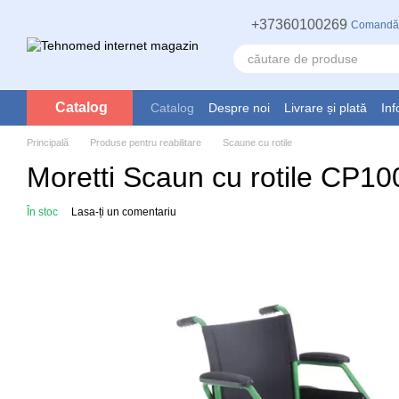
Mergi la conținutul principal
+37360100269
Comandă
Catalog
Catalog
Despre noi
Livrare și plată
Inf
Principală
Produse pentru reabilitare
Scaune cu rotile
Moretti Scaun cu rotile CP1
În stoc
Lasa-ți un comentariu