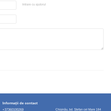
Intrare cu ajutorul
Informații de contact
+37360100269
Chișinău, bd. Ștefan cel Mare 184