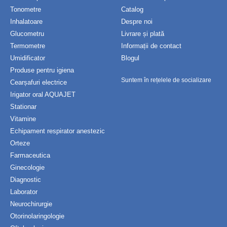
Tonometre
Catalog
Inhalatoare
Despre noi
Glucometru
Livrare și plată
Termometre
Informații de contact
Umidificator
Blogul
Produse pentru igiena
Suntem în rețelele de socializare
Cearșafuri electrice
Irigator oral AQUAJET
Stationar
Vitamine
Echipament respirator anestezic
Orteze
Farmaceutica
Ginecologie
Diagnostic
Laborator
Neurochirurgie
Otorinolaringologie