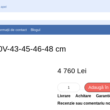
 apel
ormații de contact
Blogul
00V-43-45-46-48 cm
4 760 Lei
Adaugă în
Livrare
Achitare
Garanti
Recenzie sau comentariu n