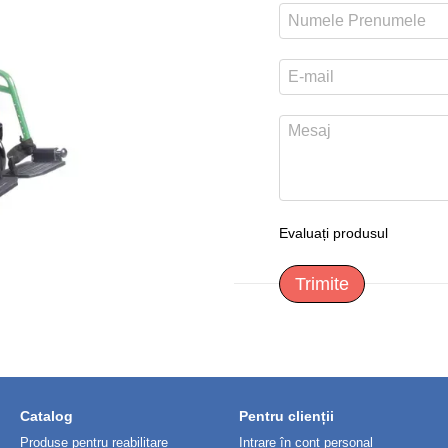
Evaluați produsul
Trimite
Catalog
Pentru clienții
Produse pentru reabilitare
Intrare în cont personal