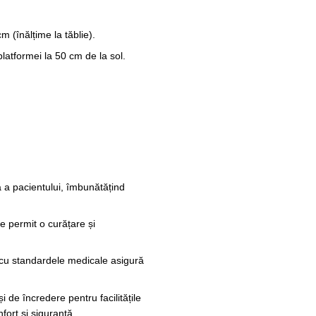
 (înălțime la tăblie).
atformei la 50 cm de la sol.
ă a pacientului, îmbunătățind
e permit o curățare și
 cu standardele medicale asigură
i de încredere pentru facilitățile
fort și siguranță.