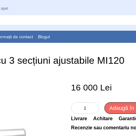
 apel
ormații de contact
Blogul
 cu 3 secțiuni ajustabile MI120
16 000 Lei
Adaugă în
Livrare
Achitare
Garanti
Recenzie sau comentariu n