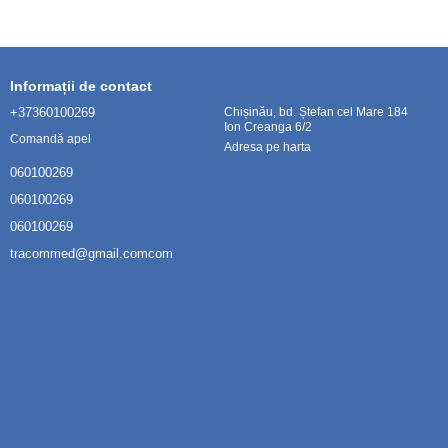
Informații de contact
+37360100269
Chișinău, bd. Ștefan cel Mare 184
Ion Creanga 6/2
Comandă apel
Adresa pe harta
060100269
060100269
060100269
tracommed@gmail.comcom