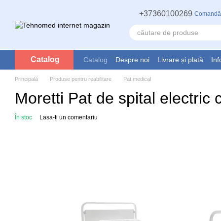
Mergi la conținutul principal
+37360100269
Comandă
Catalog
Catalog
Despre noi
Livrare și plată
Inf
Principală
Produse pentru reabilitare
Pat medical
Moretti Pat de spital electric
În stoc
Lasa-ți un comentariu