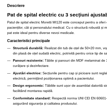
Descriere
Pat de spital electric cu 3 secțiuni ajusta
Patul de spital electric Moretti MI120 este conceput pentru a oferi c
pacienților, cât și personalului medical. Cu o structură robustă și m
pat este ideal pentru diverse nevoi medicale.
Caracteristici principale
Structură durabilă:
Realizat din tub de oțel de 50×20 mm, vop
din plasă de oțel sudată electric, potrivită pentru orice tip de sa
Panouri rezistente:
Tăblie și panouri din MDF melaminat de
curățare și dezinfectare.
Ajustări electrice:
Secțiunile pentru cap și picioare sunt regl
electrică, permițând poziționarea optimă a pacientului.
Design ergonomic:
Tăbliile sunt ușor de asamblat datorită si
facilitând montarea rapidă.
Conformitate standard:
Respectă norma UNI CEI EN 60601-2
asigurând siguranța și calitatea produsului.