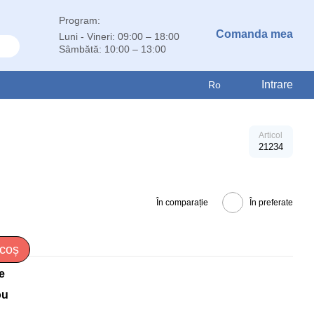
Program:
Comanda mea
Luni - Vineri: 09:00 – 18:00
Sâmbătă: 10:00 – 13:00
Intrare
Ro
Articol
21234
În comparație
În preferate
 coș
e
ou