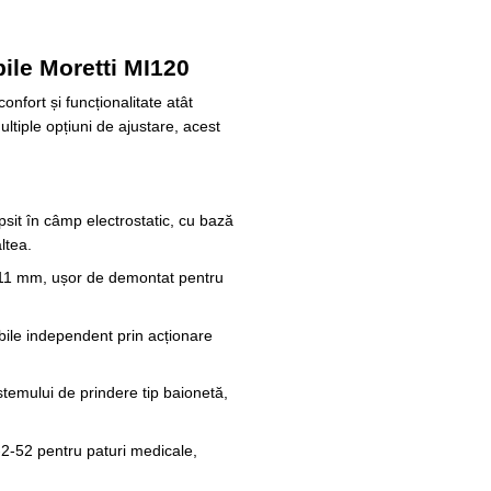
bile Moretti MI120
onfort și funcționalitate atât
ultiple opțiuni de ajustare, acest
sit în câmp electrostatic, cu bază
ltea.
 11 mm, ușor de demontat pentru
abile independent prin acționare
stemului de prindere tip baionetă,
-52 pentru paturi medicale,