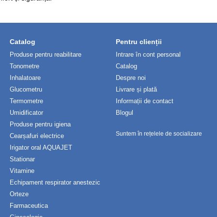
Catalog
Pentru clienții
Produse pentru reabilitare
Intrare în cont personal
Tonometre
Catalog
Inhalatoare
Despre noi
Glucometru
Livrare și plată
Termometre
Informații de contact
Umidificator
Blogul
Produse pentru igiena
Suntem în rețelele de socializare
Cearșafuri electrice
Irigator oral AQUAJET
Stationar
Vitamine
Echipament respirator anestezic
Orteze
Farmaceutica