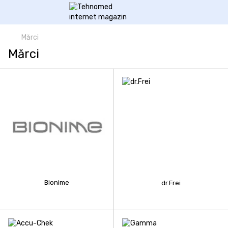
Mărci
Mărci
Bionime
dr.Frei