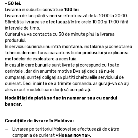
-
50 lei.
Livrarea în suburbii constituie
100 lei
.
Livrarea de luni până vineri se efectuează de la 10:00 la 20:00.
Sâmbăta livrarea se efectuează între orele 10:00 și 17:00 fără
intervale de timp.
Curierul vă va contacta cu 30 de minute pînă la livrarea
produsului.
În serviciul curierului nu intră montarea, instalarea și conectarea
tehnicii, demonstarea caracteristicilor produsului și explicarea
metodelor de exploatare a acestuia.
În cazul în care bunurile sunt livrate și corespund cu toate
cerintele , dar din anumite motive Dvs ați decis să nu-le
cumparați, sunteți obligați să plătiti cheltuielile serviciului de
curierat. Deci, înainte de a trimite comanda, asigurați-vă că ați
ales exact modelul care doriți să cumpărați.
Modalităţi de plată se fac in numerar sau cu cardul
bancar.
Condițiile de livrare în Moldova:
Livrarea pe teritoriul Moldovei se efectuează de către
compania de curierat
«Новая почта».