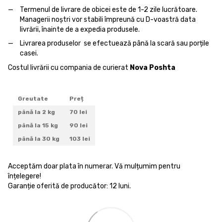
Termenul de livrare de obicei este de 1-2 zile lucrătoare.
Managerii noștri vor stabili împreună cu D-voastră data
livrării, înainte de a expedia produsele.
Livrarea produselor se efectuează până la scară sau porțile
casei.
Costul livrării cu compania de curierat
Nova Poshta
Greutate
Preț
până la 2 kg
70 lei
până la 15 kg
90 lei
până la 30 kg
103 lei
Acceptăm doar plata în numerar. Vă mulțumim pentru
înțelegere!
Garanție oferită de producător: 12 luni.