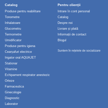
Catalog
Pentru clienții
Produse pentru reabilitare
Intrare în cont personal
Tonometre
Catalog
Inhalatoare
Despre noi
Glucometru
Livrare și plată
Termometre
Informații de contact
Umidificator
Blogul
Produse pentru igiena
Suntem în rețelele de socializare
Cearșafuri electrice
Irigator oral AQUAJET
Stationar
Vitamine
Echipament respirator anestezic
Orteze
Farmaceutica
Ginecologie
Diagnostic
Laborator