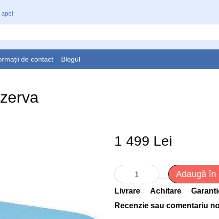
 apel
ormații de contact
Blogul
ezerva
1 499 Lei
Adaugă în
Livrare
Achitare
Garanti
Recenzie sau comentariu n