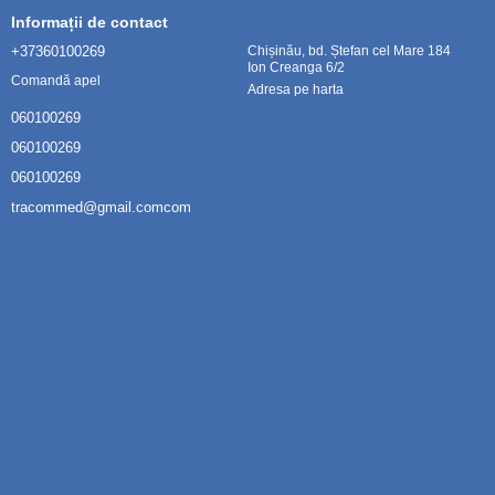
Informații de contact
+37360100269
Chișinău, bd. Ștefan cel Mare 184
Ion Creanga 6/2
Comandă apel
Adresa pe harta
060100269
060100269
060100269
tracommed@gmail.comcom