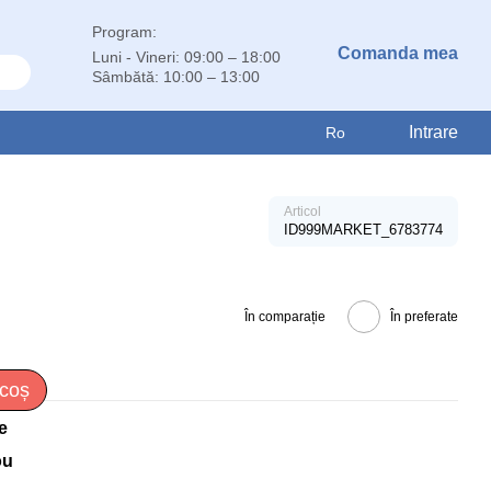
Program:
Comanda mea
Luni - Vineri: 09:00 – 18:00
Sâmbătă: 10:00 – 13:00
Intrare
Ro
Articol
ID999MARKET_6783774
În comparație
În preferate
 coș
e
ou