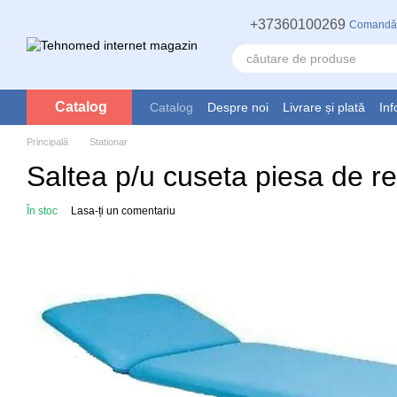
Mergi la conținutul principal
+37360100269
Comandă
Catalog
Catalog
Despre noi
Livrare și plată
Inf
Principală
Stationar
Saltea p/u cuseta piesa de r
În stoc
Lasa-ți un comentariu