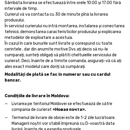
Sâmbăta livrarea se efectuează între orele 10:00 și 17:00 fără
intervale de timp.
Curierul vă va contacta cu 30 de minute pînă la livrarea
produsului.
În serviciul curierului nu intră montarea, instalarea și conectarea
tehnicii, demonstarea caracteristicilor produsului și explicarea
metodelor de exploatare a acestuia.
În cazul în care bunurile sunt livrate și corespund cu toate
cerintele , dar din anumite motive Dvs ați decis să nu-le
cumparați, sunteți obligați să plătiti cheltuielile serviciului de
curierat. Deci, înainte de a trimite comanda, asigurați-vă că ați
ales exact modelul care doriți să cumpărați.
Modalităţi de plată se fac in numerar sau cu cardul
bancar.
Condițiile de livrare în Moldova:
Livrarea pe teritoriul Moldovei se efectuează de către
compania de curierat
«Новая почта».
Termenul de livrare de obicei este de 1-2 zile lucrătoare.
Managerii noștri vor stabili împreună cu D-voastră data
livrării, înainte de a expedia produsele.