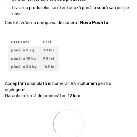
Livrarea produselor se efectuează până la scară sau porțile
casei.
Costul livrării cu compania de curierat
Nova Poshta
Greutate
Preț
până la 2 kg
70 lei
până la 15 kg
90 lei
până la 30 kg
103 lei
Acceptăm doar plata în numerar. Vă mulțumim pentru
înțelegere!
Garanție oferită de producător: 12 luni.