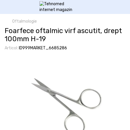
Oftalmologie
Foarfece oftalmic virf ascutit, drept
100mm Н-19
Articol:
ID999MARKET_6685286