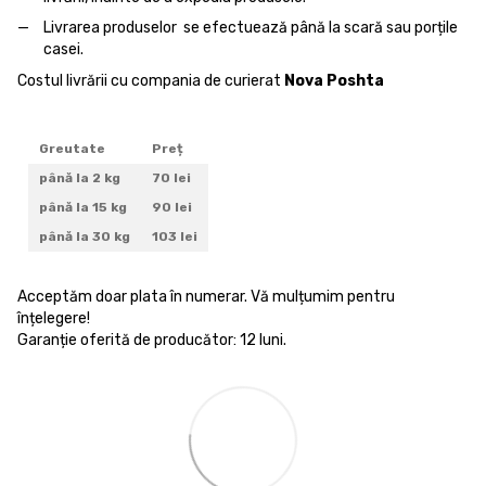
Livrarea produselor se efectuează până la scară sau porțile
casei.
Costul livrării cu compania de curierat
Nova Poshta
Greutate
Preț
până la 2 kg
70 lei
până la 15 kg
90 lei
până la 30 kg
103 lei
Acceptăm doar plata în numerar. Vă mulțumim pentru
înțelegere!
Garanție oferită de producător: 12 luni.