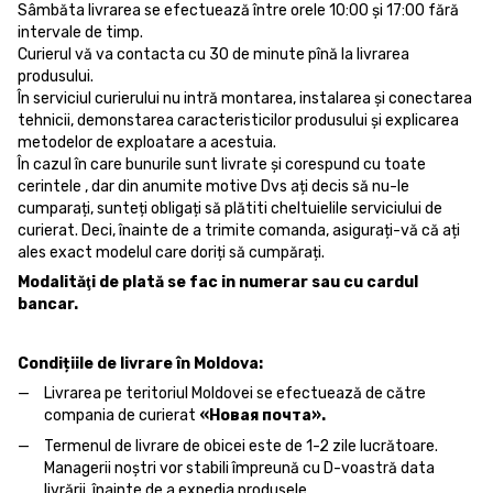
Sâmbăta livrarea se efectuează între orele 10:00 și 17:00 fără
intervale de timp.
Curierul vă va contacta cu 30 de minute pînă la livrarea
produsului.
În serviciul curierului nu intră montarea, instalarea și conectarea
tehnicii, demonstarea caracteristicilor produsului și explicarea
metodelor de exploatare a acestuia.
În cazul în care bunurile sunt livrate și corespund cu toate
cerintele , dar din anumite motive Dvs ați decis să nu-le
cumparați, sunteți obligați să plătiti cheltuielile serviciului de
curierat. Deci, înainte de a trimite comanda, asigurați-vă că ați
ales exact modelul care doriți să cumpărați.
Modalităţi de plată se fac in numerar sau cu cardul
bancar.
Condițiile de livrare în Moldova:
Livrarea pe teritoriul Moldovei se efectuează de către
compania de curierat
«Новая почта».
Termenul de livrare de obicei este de 1-2 zile lucrătoare.
Managerii noștri vor stabili împreună cu D-voastră data
livrării, înainte de a expedia produsele.