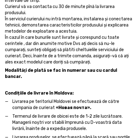
intervale de timp.
Curierul vă va contacta cu 30 de minute pînă la livrarea
produsului.
În serviciul curierului nu intră montarea, instalarea și conectarea
tehnicii, demonstarea caracteristicilor produsului și explicarea
metodelor de exploatare a acestuia.
În cazul în care bunurile sunt livrate și corespund cu toate
cerintele , dar din anumite motive Dvs ați decis să nu-le
cumparați, sunteți obligați să plătiti cheltuielile serviciului de
curierat. Deci, înainte de a trimite comanda, asigurați-vă că ați
ales exact modelul care doriți să cumpărați.
Modalităţi de plată se fac in numerar sau cu cardul
bancar.
Condițiile de livrare în Moldova:
Livrarea pe teritoriul Moldovei se efectuează de către
compania de curierat
«Новая почта».
Termenul de livrare de obicei este de 1-2 zile lucrătoare.
Managerii noștri vor stabili împreună cu D-voastră data
livrării, înainte de a expedia produsele.
Livrarea produselor se efectuează până la scară sau porțile