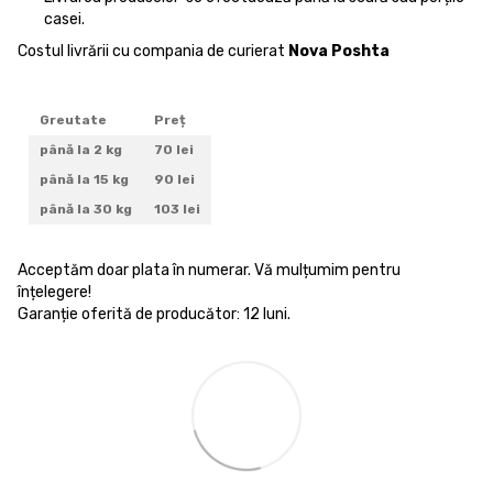
casei.
Costul livrării cu compania de curierat
Nova Poshta
Greutate
Preț
până la 2 kg
70 lei
până la 15 kg
90 lei
până la 30 kg
103 lei
Acceptăm doar plata în numerar. Vă mulțumim pentru
înțelegere!
Garanție oferită de producător: 12 luni.