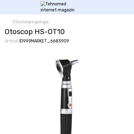
Otorinolaringologie
Otoscop HS-OT10
Articol:
ID999MARKET_6683909