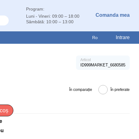
Program:
Comanda mea
Luni - Vineri: 09:00 – 18:00
Sâmbătă: 10:00 – 13:00
Intrare
Ro
Articol
ID999MARKET_6680585
În comparație
În preferate
 coș
e
ou