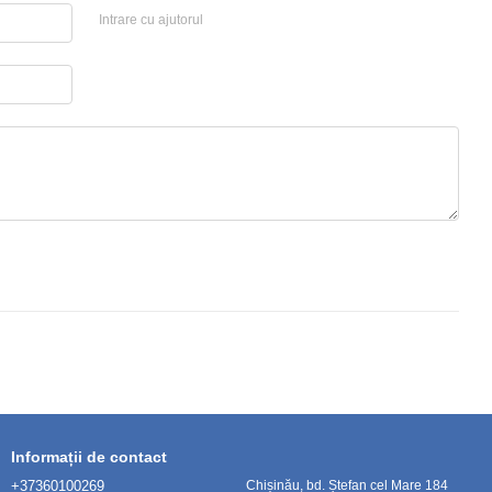
Intrare cu ajutorul
Informații de contact
+37360100269
Chișinău, bd. Ștefan cel Mare 184