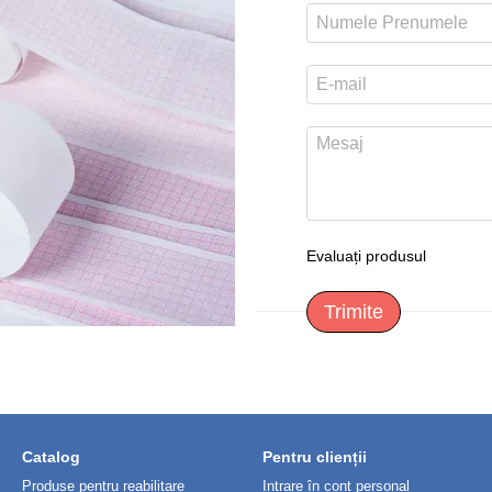
Evaluați produsul
Trimite
Catalog
Pentru clienții
Produse pentru reabilitare
Intrare în cont personal