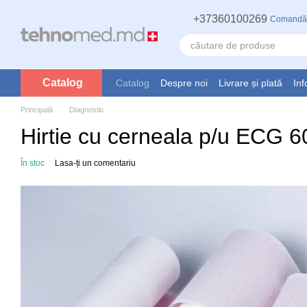
Mergi la conținutul principal
+37360100269
Comandă
Catalog
Catalog
Despre noi
Livrare și plată
Inf
Principală
Diagnostic
Hirtie cu cerneala p/u ECG 
În stoc
Lasa-ți un comentariu