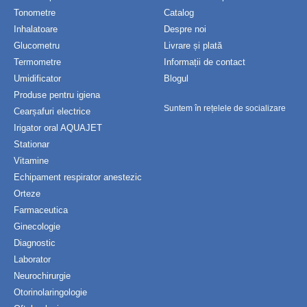
Tonometre
Catalog
Inhalatoare
Despre noi
Glucometru
Livrare și plată
Termometre
Informații de contact
Umidificator
Blogul
Produse pentru igiena
Suntem în rețelele de socializare
Cearșafuri electrice
Irigator oral AQUAJET
Stationar
Vitamine
Echipament respirator anestezic
Orteze
Farmaceutica
Ginecologie
Diagnostic
Laborator
Neurochirurgie
Otorinolaringologie