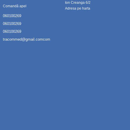
Ion Creanga 6/2
Comandă apel
Adresa pe harta
060100269
060100269
060100269
tracommed@gmail.comcom