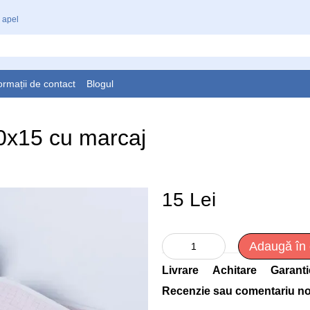
 apel
ormații de contact
Blogul
60х15 cu marcaj
15 Lei
Adaugă în
Livrare
Achitare
Garanti
Recenzie sau comentariu n