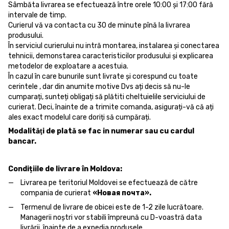
Sâmbăta livrarea se efectuează între orele 10:00 și 17:00 fără
intervale de timp.
Curierul vă va contacta cu 30 de minute pînă la livrarea
produsului.
În serviciul curierului nu intră montarea, instalarea și conectarea
tehnicii, demonstarea caracteristicilor produsului și explicarea
metodelor de exploatare a acestuia.
În cazul în care bunurile sunt livrate și corespund cu toate
cerintele , dar din anumite motive Dvs ați decis să nu-le
cumparați, sunteți obligați să plătiti cheltuielile serviciului de
curierat. Deci, înainte de a trimite comanda, asigurați-vă că ați
ales exact modelul care doriți să cumpărați.
Modalităţi de plată se fac in numerar sau cu cardul
bancar.
Condițiile de livrare în Moldova:
Livrarea pe teritoriul Moldovei se efectuează de către
compania de curierat
«Новая почта».
Termenul de livrare de obicei este de 1-2 zile lucrătoare.
Managerii noștri vor stabili împreună cu D-voastră data
livrării, înainte de a expedia produsele.