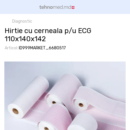
Diagnostic
Hirtie cu cerneala p/u ECG
110х140х142
Articol:
ID999MARKET_6680517