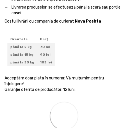
Livrarea produselor se efectuează până la scară sau porțile
casei.
Costul livrării cu compania de curierat
Nova Poshta
Greutate
Preț
până la 2 kg
70 lei
până la 15 kg
90 lei
până la 30 kg
103 lei
Acceptăm doar plata în numerar. Vă mulțumim pentru
înțelegere!
Garanție oferită de producător: 12 luni.