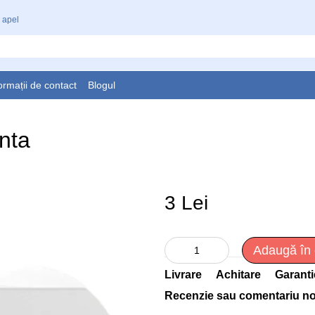
 apel
ormații de contact
Blogul
nta
3 Lei
Adaugă în
Livrare
Achitare
Garanti
Recenzie sau comentariu n