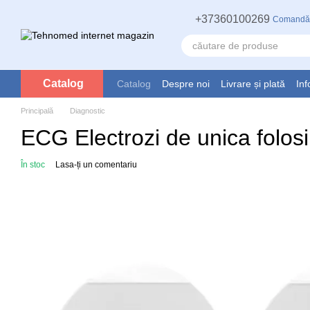
Mergi la conținutul principal
+37360100269
Comandă
Catalog
Catalog
Despre noi
Livrare și plată
Inf
Principală
Diagnostic
ECG Electrozi de unica folosi
În stoc
Lasa-ți un comentariu