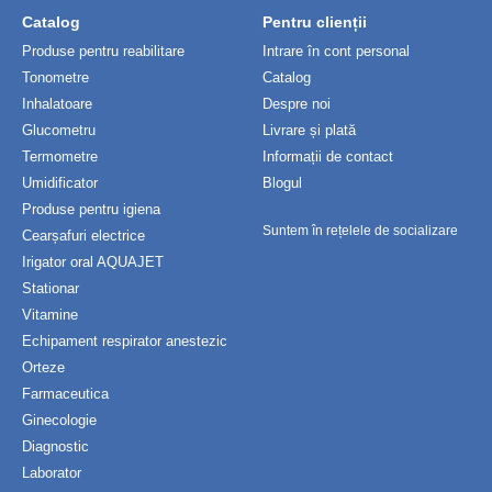
Catalog
Pentru clienții
Produse pentru reabilitare
Intrare în cont personal
Tonometre
Catalog
Inhalatoare
Despre noi
Glucometru
Livrare și plată
Termometre
Informații de contact
Umidificator
Blogul
Produse pentru igiena
Suntem în rețelele de socializare
Cearșafuri electrice
Irigator oral AQUAJET
Stationar
Vitamine
Echipament respirator anestezic
Orteze
Farmaceutica
Ginecologie
Diagnostic
Laborator