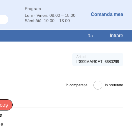
Program:
Comanda mea
Luni - Vineri: 09:00 – 18:00
Sâmbătă: 10:00 – 13:00
Intrare
Ro
Articol
ID999MARKET_6680299
În comparație
În preferate
 coș
e
ou