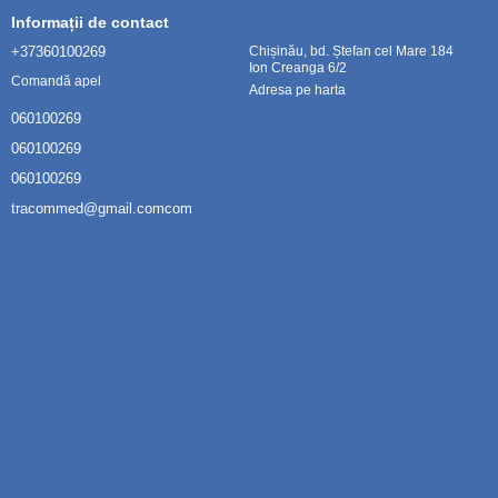
Informații de contact
+37360100269
Chișinău, bd. Ștefan cel Mare 184
Ion Creanga 6/2
Comandă apel
Adresa pe harta
060100269
060100269
060100269
tracommed@gmail.comcom