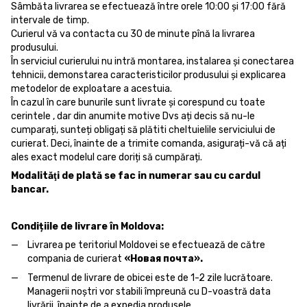
Sâmbăta livrarea se efectuează între orele 10:00 și 17:00 fără
intervale de timp.
Curierul vă va contacta cu 30 de minute pînă la livrarea
produsului.
În serviciul curierului nu intră montarea, instalarea și conectarea
tehnicii, demonstarea caracteristicilor produsului și explicarea
metodelor de exploatare a acestuia.
În cazul în care bunurile sunt livrate și corespund cu toate
cerintele , dar din anumite motive Dvs ați decis să nu-le
cumparați, sunteți obligați să plătiti cheltuielile serviciului de
curierat. Deci, înainte de a trimite comanda, asigurați-vă că ați
ales exact modelul care doriți să cumpărați.
Modalităţi de plată se fac in numerar sau cu cardul
bancar.
Condițiile de livrare în Moldova:
Livrarea pe teritoriul Moldovei se efectuează de către
compania de curierat
«Новая почта».
Termenul de livrare de obicei este de 1-2 zile lucrătoare.
Managerii noștri vor stabili împreună cu D-voastră data
livrării, înainte de a expedia produsele.