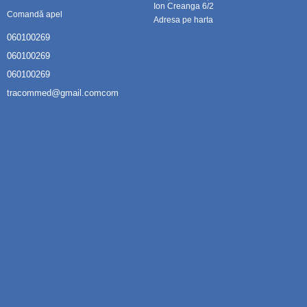
Ion Creanga 6/2
Comandă apel
Adresa pe harta
060100269
060100269
060100269
tracommed@gmail.comcom