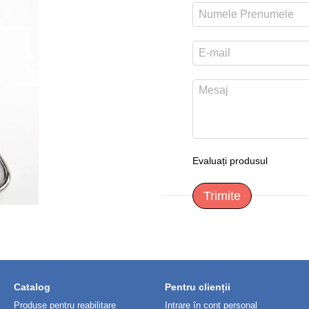
Evaluați produsul
Trimite
Catalog
Pentru clienții
Produse pentru reabilitare
Intrare în cont personal