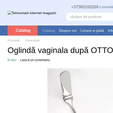
Mergi la conținutul principal
+37360100269
Comandă
Catalog
Catalog
Despre noi
Livrare și plată
Inf
Principală
Ginecologie
Oglindă vaginala după ОТТ
În stoc
Lasa-ți un comentariu