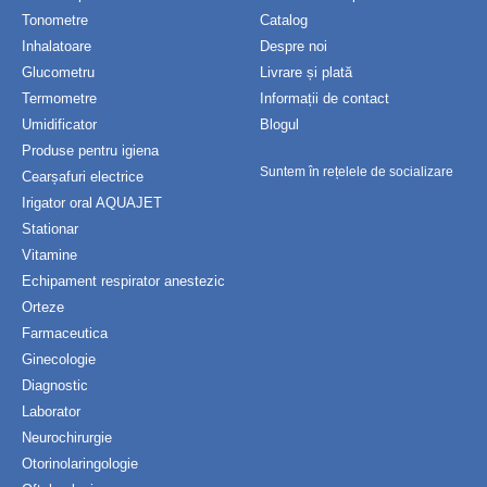
Tonometre
Catalog
Inhalatoare
Despre noi
Glucometru
Livrare și plată
Termometre
Informații de contact
Umidificator
Blogul
Produse pentru igiena
Suntem în rețelele de socializare
Cearșafuri electrice
Irigator oral AQUAJET
Stationar
Vitamine
Echipament respirator anestezic
Orteze
Farmaceutica
Ginecologie
Diagnostic
Laborator
Neurochirurgie
Otorinolaringologie