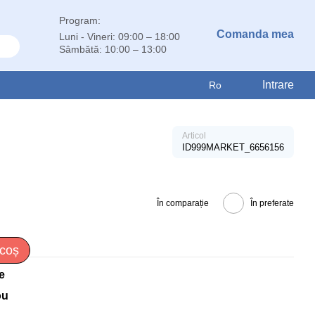
Program:
Comanda mea
Luni - Vineri: 09:00 – 18:00
Sâmbătă: 10:00 – 13:00
Intrare
Ro
Articol
ID999MARKET_6656156
În comparație
În preferate
 coș
e
ou