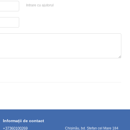
Intrare cu ajutorul
Informații de contact
+37360100269
Chișinău, bd. Ștefan cel Mare 184