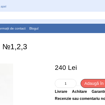
 apel
ormații de contact
Blogul
О №1,2,3
240 Lei
Adaugă în
Livrare
Achitare
Garanti
Recenzie sau comentariu n