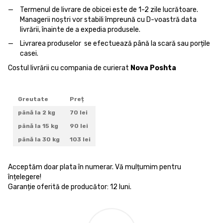
Termenul de livrare de obicei este de 1-2 zile lucrătoare.
Managerii noștri vor stabili împreună cu D-voastră data
livrării, înainte de a expedia produsele.
Livrarea produselor se efectuează până la scară sau porțile
casei.
Costul livrării cu compania de curierat
Nova Poshta
Greutate
Preț
până la 2 kg
70 lei
până la 15 kg
90 lei
până la 30 kg
103 lei
Acceptăm doar plata în numerar. Vă mulțumim pentru
înțelegere!
Garanție oferită de producător: 12 luni.