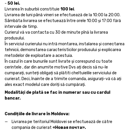
-
50 lei.
Livrarea în suburbii constituie
100 lei
.
Livrarea de luni până vineri se efectuează de la 10:00 la 20:00.
Sâmbăta livrarea se efectuează între orele 10:00 și 17:00 fără
intervale de timp.
Curierul vă va contacta cu 30 de minute pînă la livrarea
produsului.
În serviciul curierului nu intră montarea, instalarea și conectarea
tehnicii, demonstarea caracteristicilor produsului și explicarea
metodelor de exploatare a acestuia.
În cazul în care bunurile sunt livrate și corespund cu toate
cerintele , dar din anumite motive Dvs ați decis să nu-le
cumparați, sunteți obligați să plătiti cheltuielile serviciului de
curierat. Deci, înainte de a trimite comanda, asigurați-vă că ați
ales exact modelul care doriți să cumpărați.
Modalităţi de plată se fac in numerar sau cu cardul
bancar.
Condițiile de livrare în Moldova:
Livrarea pe teritoriul Moldovei se efectuează de către
compania de curierat
«Новая почта».