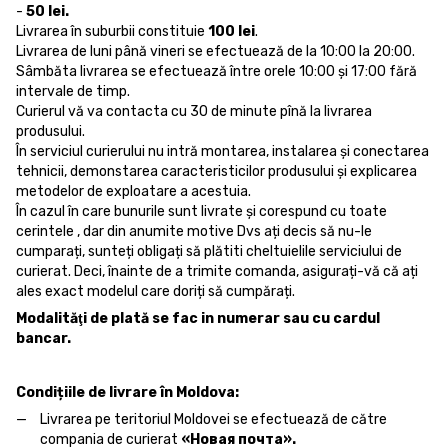
-
50 lei.
Livrarea în suburbii constituie
100 lei
.
Livrarea de luni până vineri se efectuează de la 10:00 la 20:00.
Sâmbăta livrarea se efectuează între orele 10:00 și 17:00 fără
intervale de timp.
Curierul vă va contacta cu 30 de minute pînă la livrarea
produsului.
În serviciul curierului nu intră montarea, instalarea și conectarea
tehnicii, demonstarea caracteristicilor produsului și explicarea
metodelor de exploatare a acestuia.
În cazul în care bunurile sunt livrate și corespund cu toate
cerintele , dar din anumite motive Dvs ați decis să nu-le
cumparați, sunteți obligați să plătiti cheltuielile serviciului de
curierat. Deci, înainte de a trimite comanda, asigurați-vă că ați
ales exact modelul care doriți să cumpărați.
Modalităţi de plată se fac in numerar sau cu cardul
bancar.
Condițiile de livrare în Moldova:
Livrarea pe teritoriul Moldovei se efectuează de către
compania de curierat
«Новая почта».