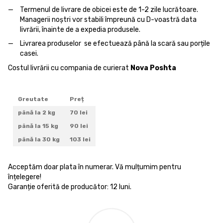
Termenul de livrare de obicei este de 1-2 zile lucrătoare.
Managerii noștri vor stabili împreună cu D-voastră data
livrării, înainte de a expedia produsele.
Livrarea produselor se efectuează până la scară sau porțile
casei.
Costul livrării cu compania de curierat
Nova Poshta
Greutate
Preț
până la 2 kg
70 lei
până la 15 kg
90 lei
până la 30 kg
103 lei
Acceptăm doar plata în numerar. Vă mulțumim pentru
înțelegere!
Garanție oferită de producător: 12 luni.