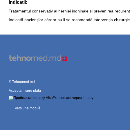
Indicații:
Tratamentul conservativ al herniei inghinale și prevenirea recurenț
Indicată pacienților cărora nu li se recomandă intervenția chirurgic
© Tehnomed.md
Acceptăm spre plată
Versiune mobilă