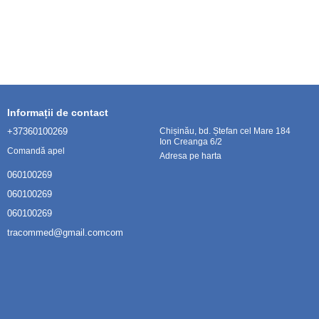
Informații de contact
+37360100269
Chișinău, bd. Ștefan cel Mare 184
Ion Creanga 6/2
Comandă apel
Adresa pe harta
060100269
060100269
060100269
tracommed@gmail.comcom