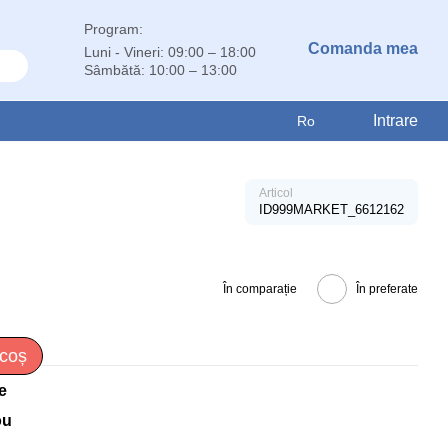
Program:
Comanda mea
Luni - Vineri: 09:00 – 18:00
Sâmbătă: 10:00 – 13:00
Intrare
Ro
Articol
ID999MARKET_6612162
În comparație
În preferate
 coș
e
ou