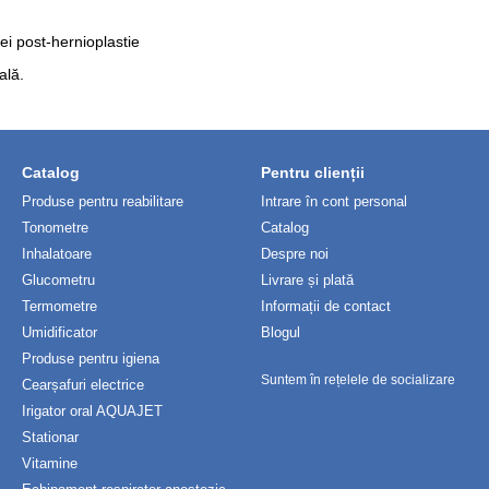
ei post-hernioplastie
ală.
Catalog
Pentru clienții
Produse pentru reabilitare
Intrare în cont personal
Tonometre
Catalog
Inhalatoare
Despre noi
Glucometru
Livrare și plată
Termometre
Informații de contact
Umidificator
Blogul
Produse pentru igiena
Suntem în rețelele de socializare
Cearșafuri electrice
Irigator oral AQUAJET
Stationar
Vitamine