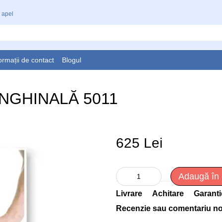
 apel
ormații de contact
Blogul
NGHINALĂ 5011
625 Lei
Adaugă în
Livrare
Achitare
Garanti
Recenzie sau comentariu n