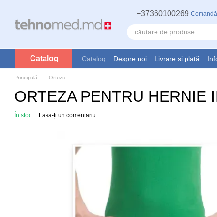
Mergi la conținutul principal
+37360100269
Comandă
Catalog
Catalog
Despre noi
Livrare și plată
Inf
Principală
Orteze
ORTEZA PENTRU HERNIE I
În stoc
Lasa-ți un comentariu