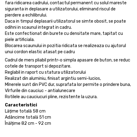
fara ridicarea cadrului, contactul permanent cu solul mareste
siguranta in deplasare a utilizatorului, eliminand riscul de
pierdere a echilibrului.
Daca in timpul deplasarii utilizatorul se simte obosit, se poate
odihni in scaunul integrat in cadru.
Este confectionat din burete cu densitate mare, tapitat cu
piele artificiala.
Blocarea scaunului in pozitia ridicata se realizeaza cu ajutorul
unui cordon elastic atasat pe cadru
Cadrul de mers pliabil printr-o simpla apasare de buton, se reduc
cotele de transport si depozitare.
Reglabil in raport cu statura utilizatorului
Realizat din aluminiu, finisat argintiu semi-lucios,
Mînerele sunt din PVC dur, suprafata lor permite o prindere buna,
Vîrfurile din cauciuc - antialunecare
Rotilele au cauciucuri pline, rezistente la uzura.
Caracteristici
Lățime totală 58 cm
Adâncime totală 51 cm
Înălțime 82 cm - 92 cm