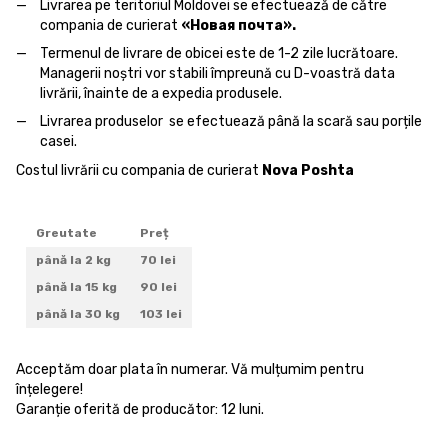
Livrarea pe teritoriul Moldovei se efectuează de către
compania de curierat
«Новая почта».
Termenul de livrare de obicei este de 1-2 zile lucrătoare.
Managerii noștri vor stabili împreună cu D-voastră data
livrării, înainte de a expedia produsele.
Livrarea produselor se efectuează până la scară sau porțile
casei.
Costul livrării cu compania de curierat
Nova Poshta
Greutate
Preț
până la 2 kg
70 lei
până la 15 kg
90 lei
până la 30 kg
103 lei
Acceptăm doar plata în numerar. Vă mulțumim pentru
înțelegere!
Garanție oferită de producător: 12 luni.