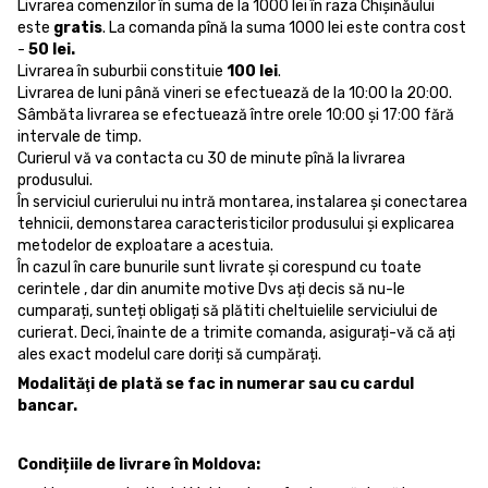
Livrarea comenzilor în suma de la 1000 lei în raza Chișinăului
este
gratis
. La comanda pînă la suma 1000 lei este contra cost
-
50 lei.
Livrarea în suburbii constituie
100 lei
.
Livrarea de luni până vineri se efectuează de la 10:00 la 20:00.
Sâmbăta livrarea se efectuează între orele 10:00 și 17:00 fără
intervale de timp.
Curierul vă va contacta cu 30 de minute pînă la livrarea
produsului.
În serviciul curierului nu intră montarea, instalarea și conectarea
tehnicii, demonstarea caracteristicilor produsului și explicarea
metodelor de exploatare a acestuia.
În cazul în care bunurile sunt livrate și corespund cu toate
cerintele , dar din anumite motive Dvs ați decis să nu-le
cumparați, sunteți obligați să plătiti cheltuielile serviciului de
curierat. Deci, înainte de a trimite comanda, asigurați-vă că ați
ales exact modelul care doriți să cumpărați.
Modalităţi de plată se fac in numerar sau cu cardul
bancar.
Condițiile de livrare în Moldova: