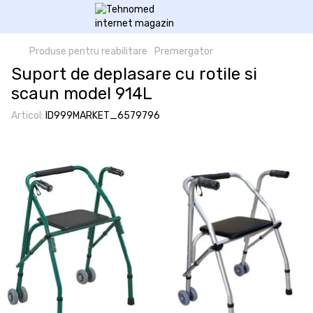
Produse pentru reabilitare
Premergator
Suport de deplasare cu rotile si
scaun model 914L
Articol:
ID999MARKET_6579796