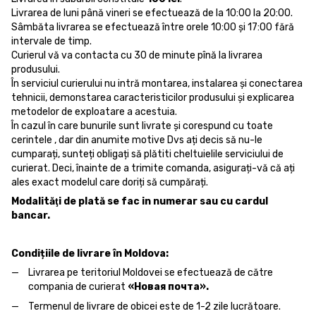
Livrarea de luni până vineri se efectuează de la 10:00 la 20:00.
Sâmbăta livrarea se efectuează între orele 10:00 și 17:00 fără
intervale de timp.
Curierul vă va contacta cu 30 de minute pînă la livrarea
produsului.
În serviciul curierului nu intră montarea, instalarea și conectarea
tehnicii, demonstarea caracteristicilor produsului și explicarea
metodelor de exploatare a acestuia.
În cazul în care bunurile sunt livrate și corespund cu toate
cerintele , dar din anumite motive Dvs ați decis să nu-le
cumparați, sunteți obligați să plătiti cheltuielile serviciului de
curierat. Deci, înainte de a trimite comanda, asigurați-vă că ați
ales exact modelul care doriți să cumpărați.
Modalităţi de plată se fac in numerar sau cu cardul
bancar.
Condițiile de livrare în Moldova:
Livrarea pe teritoriul Moldovei se efectuează de către
compania de curierat
«Новая почта».
Termenul de livrare de obicei este de 1-2 zile lucrătoare.