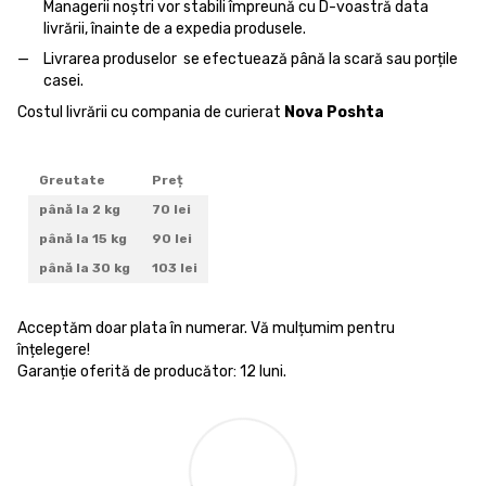
Managerii noștri vor stabili împreună cu D-voastră data
livrării, înainte de a expedia produsele.
Livrarea produselor se efectuează până la scară sau porțile
casei.
Costul livrării cu compania de curierat
Nova Poshta
Greutate
Preț
până la 2 kg
70 lei
până la 15 kg
90 lei
până la 30 kg
103 lei
Acceptăm doar plata în numerar. Vă mulțumim pentru
înțelegere!
Garanție oferită de producător: 12 luni.