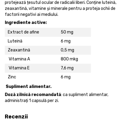
protejează țesutul ocular de radicalii liberi. Conține luteină,
zeaxantină, vitamine și minerale pentru a proteja ochii de
factorii negativi ai mediului.
Ingrediente active:
Extract de afine
50 mg
Luteină
6 mg
Zeaxantină
0,5 mg
Vitamina A
800 mkg
Vitamina E
7,6 mg
Zinc
6 mg
Supliment alimentar.
Doză zilnică recomandată
: ca supliment alimentar,
administrați 1 capsulă per zi.
Recenzii