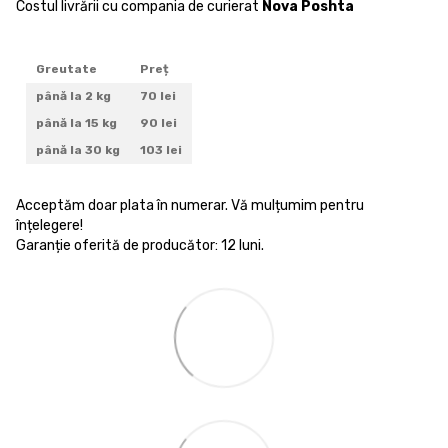
Costul livrării cu compania de curierat
Nova Poshta
Greutate
Preț
până la 2 kg
70 lei
până la 15 kg
90 lei
până la 30 kg
103 lei
Acceptăm doar plata în numerar. Vă mulțumim pentru
înțelegere!
Garanție oferită de producător: 12 luni.