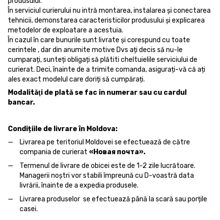
produsului.
În serviciul curierului nu intră montarea, instalarea și conectarea
tehnicii, demonstarea caracteristicilor produsului și explicarea
metodelor de exploatare a acestuia.
În cazul în care bunurile sunt livrate și corespund cu toate
cerintele , dar din anumite motive Dvs ați decis să nu-le
cumparați, sunteți obligați să plătiti cheltuielile serviciului de
curierat. Deci, înainte de a trimite comanda, asigurați-vă că ați
ales exact modelul care doriți să cumpărați.
Modalităţi de plată se fac in numerar sau cu cardul
bancar.
Condițiile de livrare în Moldova:
Livrarea pe teritoriul Moldovei se efectuează de către
compania de curierat
«Новая почта».
Termenul de livrare de obicei este de 1-2 zile lucrătoare.
Managerii noștri vor stabili împreună cu D-voastră data
livrării, înainte de a expedia produsele.
Livrarea produselor se efectuează până la scară sau porțile
casei.