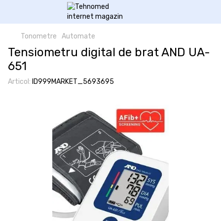
Tonometre
Automate
Tensiometru digital de brat AND UA-
651
Articol:
ID999MARKET_5693695