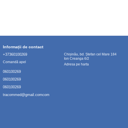
Informații de contact
+37360100269
Chișinău, bd. Ștefan cel Mare 184
Ion Creanga 6/2
Comandă apel
Adresa pe harta
060100269
060100269
060100269
tracommed@gmail.comcom