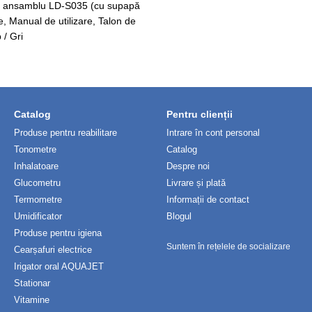
în ansamblu LD-S035 (cu supapă
e, Manual de utilizare, Talon de
 / Gri
Catalog
Pentru clienții
Produse pentru reabilitare
Intrare în cont personal
Tonometre
Catalog
Inhalatoare
Despre noi
Glucometru
Livrare și plată
Termometre
Informații de contact
Umidificator
Blogul
Produse pentru igiena
Suntem în rețelele de socializare
Cearșafuri electrice
Irigator oral AQUAJET
Stationar
Vitamine