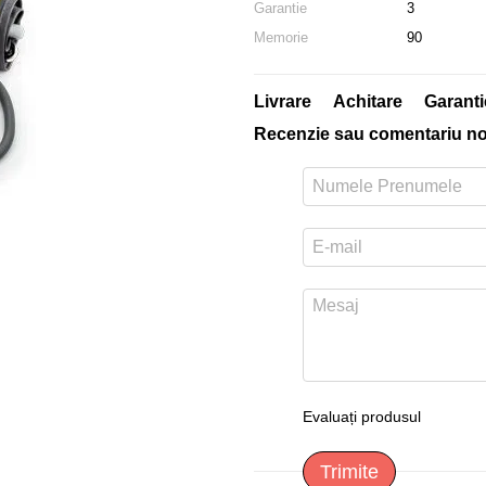
Garantie
3
Memorie
90
Livrare
Achitare
Garanti
Recenzie sau comentariu n
Evaluați produsul
Trimite