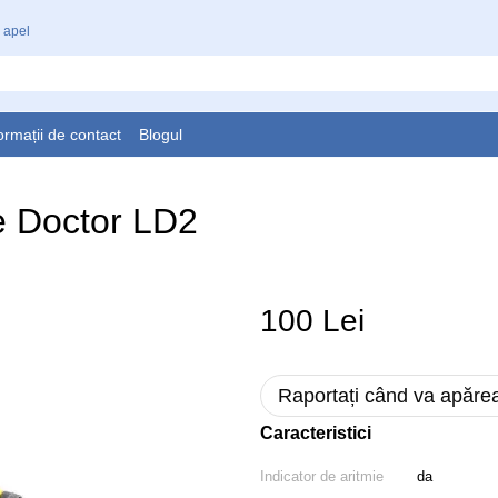
 apel
ormații de contact
Blogul
e Doctor LD2
100 Lei
Raportați când va apăre
Caracteristici
Indicator de aritmie
da