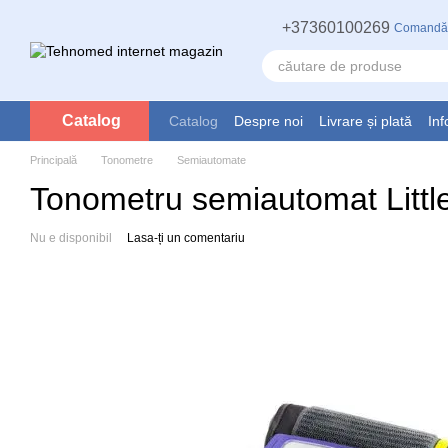
Mergi la conținutul principal
+37360100269
Comandă
Catalog
Catalog
Despre noi
Livrare și plată
Inf
Principală
Tonometre
Semiautomate
Tonometru semiautomat Littl
Nu e disponibil
Lasa-ți un comentariu