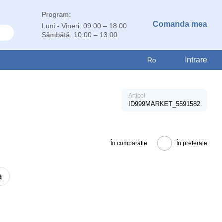
Program:
Comanda mea
Luni - Vineri: 09:00 – 18:00
Sâmbătă: 10:00 – 13:00
Intrare
Ro
Articol
ID999MARKET_5591582
În comparație
În preferate
a