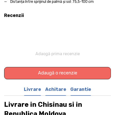
Distanța între sprijinul de palmă și sol: 75,5-100 cm
Recenzii
Adaogă prima recenzie
Adaugă o recenzie
Livrare
Achitare
Garantie
Livrare in Chisinau si in
Republica Moldova