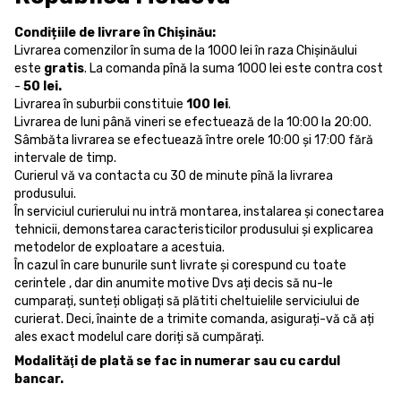
Condițiile de livrare în Chișinău:
Livrarea comenzilor în suma de la 1000 lei în raza Chișinăului
este
gratis
. La comanda pînă la suma 1000 lei este contra cost
-
50 lei.
Livrarea în suburbii constituie
100 lei
.
Livrarea de luni până vineri se efectuează de la 10:00 la 20:00.
Sâmbăta livrarea se efectuează între orele 10:00 și 17:00 fără
intervale de timp.
Curierul vă va contacta cu 30 de minute pînă la livrarea
produsului.
În serviciul curierului nu intră montarea, instalarea și conectarea
tehnicii, demonstarea caracteristicilor produsului și explicarea
metodelor de exploatare a acestuia.
În cazul în care bunurile sunt livrate și corespund cu toate
cerintele , dar din anumite motive Dvs ați decis să nu-le
cumparați, sunteți obligați să plătiti cheltuielile serviciului de
curierat. Deci, înainte de a trimite comanda, asigurați-vă că ați
ales exact modelul care doriți să cumpărați.
Modalităţi de plată se fac in numerar sau cu cardul
bancar.