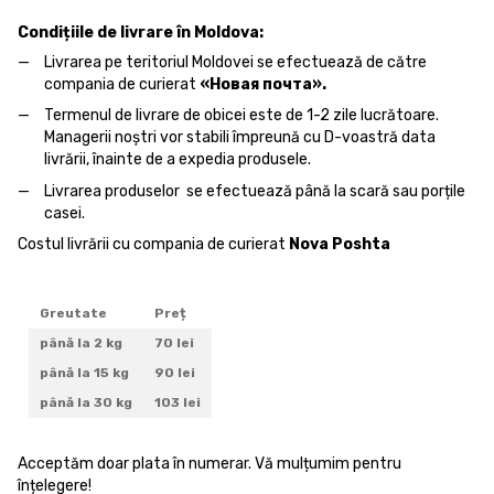
Condițiile de livrare în Moldova:
Livrarea pe teritoriul Moldovei se efectuează de către
compania de curierat
«Новая почта».
Termenul de livrare de obicei este de 1-2 zile lucrătoare.
Managerii noștri vor stabili împreună cu D-voastră data
livrării, înainte de a expedia produsele.
Livrarea produselor se efectuează până la scară sau porțile
casei.
Costul livrării cu compania de curierat
Nova Poshta
Greutate
Preț
până la 2 kg
70 lei
până la 15 kg
90 lei
până la 30 kg
103 lei
Acceptăm doar plata în numerar. Vă mulțumim pentru
înțelegere!