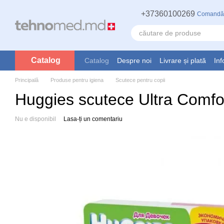
Mergi la conținutul principal
+37360100269
Comandă
Catalog
Catalog
Despre noi
Livrare și plată
Inf
Principală
Produse pentru igiena
Scutece pentru copii
Huggies scutece Ultra Comfor
Nu e disponibil
Lasa-ți un comentariu