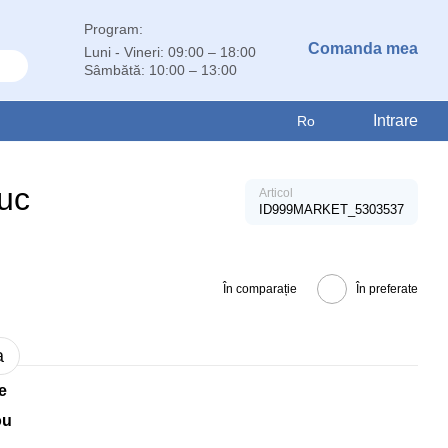
Program:
Comanda mea
Luni - Vineri: 09:00 – 18:00
Sâmbătă: 10:00 – 13:00
Intrare
Ro
buc
Articol
ID999MARKET_5303537
În comparație
În preferate
a
e
ou