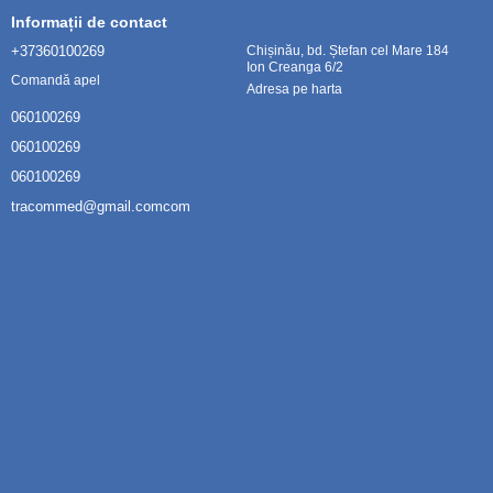
Informații de contact
+37360100269
Chișinău, bd. Ștefan cel Mare 184
Ion Creanga 6/2
Comandă apel
Adresa pe harta
060100269
060100269
060100269
tracommed@gmail.comcom