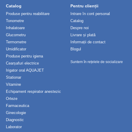
Catalog
Pentru clienții
Produse pentru reabilitare
Intrare în cont personal
Tonometre
Catalog
Inhalatoare
Despre noi
Glucometru
Livrare și plată
Termometre
Informații de contact
Umidificator
Blogul
Produse pentru igiena
Suntem în rețelele de socializare
Cearșafuri electrice
Irigator oral AQUAJET
Stationar
Vitamine
Echipament respirator anestezic
Orteze
Farmaceutica
Ginecologie
Diagnostic
Laborator