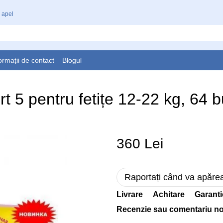
 apel
ormații de contact
Blogul
t 5 pentru fetițe 12-22 kg, 64 
360 Lei
Raportați când va apăre
Livrare
Achitare
Garanti
Recenzie sau comentariu n