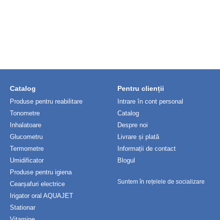
Catalog
Pentru clienții
Produse pentru reabilitare
Intrare în cont personal
Tonometre
Catalog
Inhalatoare
Despre noi
Glucometru
Livrare și plată
Termometre
Informații de contact
Umidificator
Blogul
Produse pentru igiena
Suntem în rețelele de socializare
Cearșafuri electrice
Irigator oral AQUAJET
Stationar
Vitamine