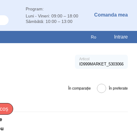
Program:
Comanda mea
Luni - Vineri: 09:00 – 18:00
Sâmbătă: 10:00 – 13:00
Intrare
Ro
Articol
ID999MARKET_5303066
În comparație
În preferate
 coș
e
ou