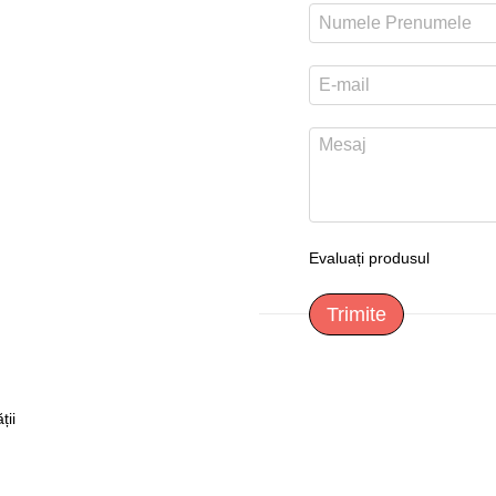
Evaluați produsul
Trimite
ții