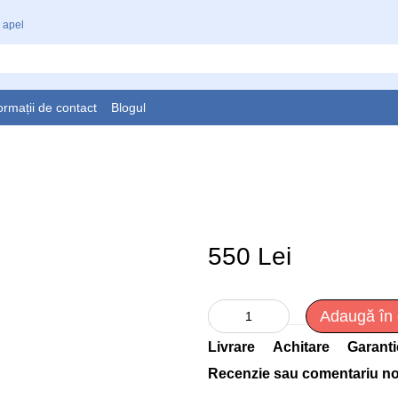
 apel
ormații de contact
Blogul
550 Lei
Adaugă în
Livrare
Achitare
Garanti
Recenzie sau comentariu n