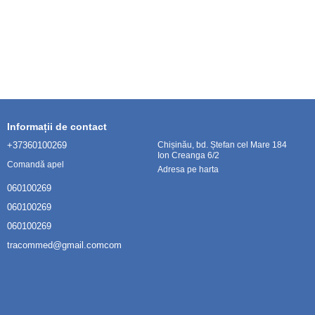
Informații de contact
+37360100269
Chișinău, bd. Ștefan cel Mare 184
Ion Creanga 6/2
Comandă apel
Adresa pe harta
060100269
060100269
060100269
tracommed@gmail.comcom