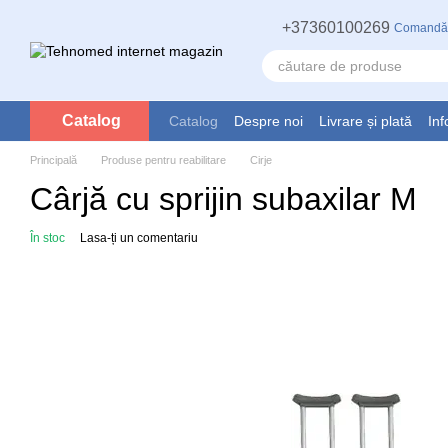
Mergi la conținutul principal
+37360100269
Comandă
Catalog
Catalog
Despre noi
Livrare și plată
Inf
Principală
Produse pentru reabilitare
Cirje
Cârjă cu sprijin subaxilar M
În stoc
Lasa-ți un comentariu