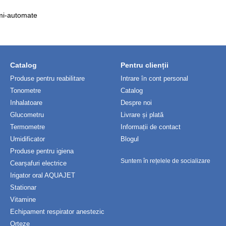
emi-automate
Catalog
Pentru clienții
Produse pentru reabilitare
Intrare în cont personal
Tonometre
Catalog
Inhalatoare
Despre noi
Glucometru
Livrare și plată
Termometre
Informații de contact
Umidificator
Blogul
Produse pentru igiena
Suntem în rețelele de socializare
Cearșafuri electrice
Irigator oral AQUAJET
Stationar
Vitamine
Echipament respirator anestezic
Orteze