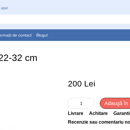
 apel
ormații de contact
Blogul
 22-32 cm
200 Lei
Adaugă în
Livrare
Achitare
Garanti
Recenzie sau comentariu n