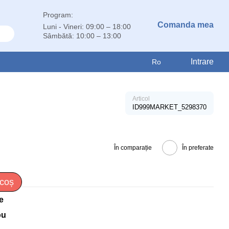
Program:
Comanda mea
Luni - Vineri: 09:00 – 18:00
Sâmbătă: 10:00 – 13:00
Intrare
Ro
Articol
ID999MARKET_5298370
În comparație
În preferate
 coș
e
ou