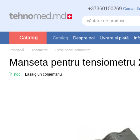
Mergi la conținutul principal
+37360100269
Comandă
Catalog
Catalog
Despre noi
Livrare și plată
Inf
Principală
Tonometre
Piese pentru tonometre
Manseta pentru tensiometru
În stoc
Lasa-ți un comentariu