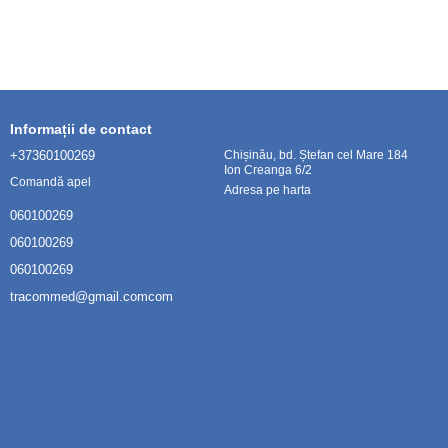
Informații de contact
+37360100269
Chișinău, bd. Ștefan cel Mare 184
Ion Creanga 6/2
Comandă apel
Adresa pe harta
060100269
060100269
060100269
tracommed@gmail.comcom