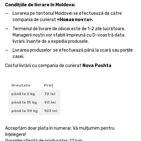
Condițiile de livrare în Moldova:
Livrarea pe teritoriul Moldovei se efectuează de către
compania de curierat
«Новая почта».
Termenul de livrare de obicei este de 1-2 zile lucrătoare.
Managerii noștri vor stabili împreună cu D-voastră data
livrării, înainte de a expedia produsele.
Livrarea produselor se efectuează până la scară sau porțile
casei.
Costul livrării cu compania de curierat
Nova Poshta
Greutate
Preț
până la 2 kg
70 lei
până la 15 kg
90 lei
până la 30 kg
103 lei
Acceptăm doar plata în numerar. Vă mulțumim pentru
înțelegere!
Garanție oferită de producător: 12 luni.