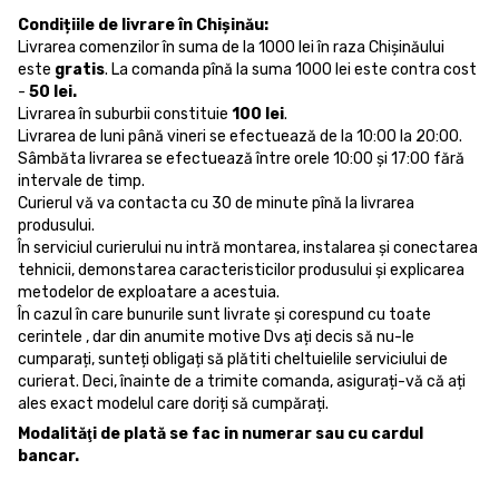
Condițiile de livrare în Chișinău:
Livrarea comenzilor în suma de la 1000 lei în raza Chișinăului
este
gratis
. La comanda pînă la suma 1000 lei este contra cost
-
50 lei.
Livrarea în suburbii constituie
100 lei
.
Livrarea de luni până vineri se efectuează de la 10:00 la 20:00.
Sâmbăta livrarea se efectuează între orele 10:00 și 17:00 fără
intervale de timp.
Curierul vă va contacta cu 30 de minute pînă la livrarea
produsului.
În serviciul curierului nu intră montarea, instalarea și conectarea
tehnicii, demonstarea caracteristicilor produsului și explicarea
metodelor de exploatare a acestuia.
În cazul în care bunurile sunt livrate și corespund cu toate
cerintele , dar din anumite motive Dvs ați decis să nu-le
cumparați, sunteți obligați să plătiti cheltuielile serviciului de
curierat. Deci, înainte de a trimite comanda, asigurați-vă că ați
ales exact modelul care doriți să cumpărați.
Modalităţi de plată se fac in numerar sau cu cardul
bancar.