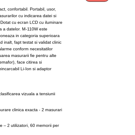
t, confortabil. Portabil, usor,
urarilor cu indicarea datei si
. Dotat cu ecran LСD cu iluminare
ara a datelor. M-110W este
itioneaza in categoria superioara
nalt, fapt testat si validat clinic
alarme conform necesitatilor
tuarea masurarii fie pentru alte
semafor), face citirea si
incarcabil Li-Ion si adaptor
asificarea vizuala a tensiunii
urare clinica exacta - 2 masurari
– 2 utilizatori, 60 memorii per