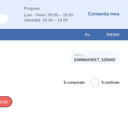
Program:
Comanda mea
Luni - Vineri: 09:00 – 18:00
Sâmbătă: 10:00 – 13:00
Intrare
Ro
Articol
ID999MARKET_5285665
În comparație
În preferate
 coș