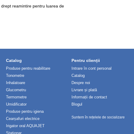
 drept reamintire pentru luarea de
Catalog
Pentru clienții
Produse pentru reabilitare
Intrare în cont personal
Tonometre
Catalog
Inhalatoare
Despre noi
Glucometru
Livrare și plată
Termometre
Informații de contact
Umidificator
Blogul
Produse pentru igiena
Suntem în rețelele de socializare
Cearșafuri electrice
Irigator oral AQUAJET
Stationar