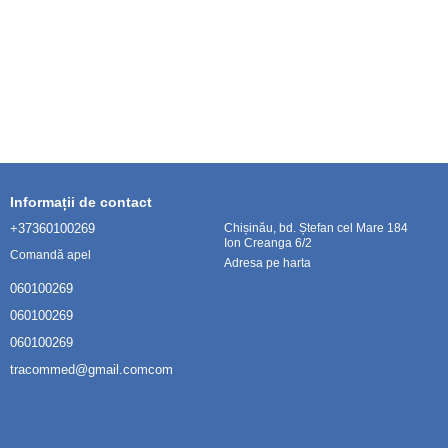
Informații de contact
+37360100269
Chișinău, bd. Ștefan cel Mare 184
Ion Creanga 6/2
Comandă apel
Adresa pe harta
060100269
060100269
060100269
tracommed@gmail.comcom