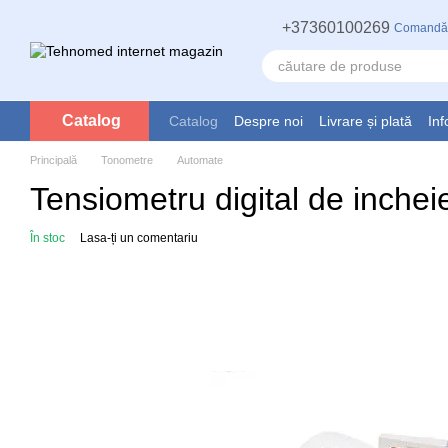
Mergi la conținutul principal
+37360100269
Comandă
Catalog
Catalog
Despre noi
Livrare și plată
Inf
Principală
Tonometre
Automate
Tensiometru digital de inche
În stoc
Lasa-ți un comentariu