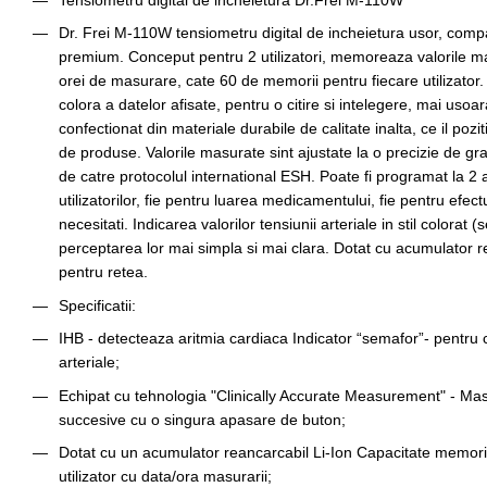
Tensiometru digital de incheietura Dr.Frei M-110W
Dr. Frei M-110W tensiometru digital de incheietura usor, compac
premium. Conceput pentru 2 utilizatori, memoreaza valorile mas
orei de masurare, cate 60 de memorii pentru fiecare utilizator
colora a datelor afisate, pentru o citire si intelegere, mai uso
confectionat din materiale durabile de calitate inalta, ce il poz
de produse. Valorile masurate sint ajustate la o precizie de grad i
de catre protocolul international ESH. Poate fi programat la 2 
utilizatorilor, fie pentru luarea medicamentului, fie pentru efec
necesitati. Indicarea valorilor tensiunii arteriale in stil colorat (
perceptarea lor mai simpla si mai clara. Dotat cu acumulator re
pentru retea.
Specificatii:
IHB - detecteaza aritmia cardiaca Indicator “semafor”- pentru cl
arteriale;
Echipat cu tehnologia "Clinically Accurate Measurement" - Mas
succesive cu o singura apasare de buton;
Dotat cu un acumulator reancarcabil Li-Ion Capacitate memorie 
utilizator cu data/ora masurarii;