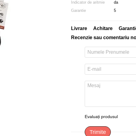
Indicator de aritmie
da
Garantie
5
Livrare
Achitare
Garanti
Recenzie sau comentariu n
Evaluați produsul
Trimite