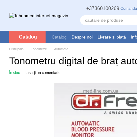
Mergi la conținutul principal
+37360100269
Comandă
Catalog
Catalog
Despre noi
Livrare și plată
Inf
Principală
Tonometre
Automate
Tonometru digital de braț au
În stoc
Lasa-ți un comentariu