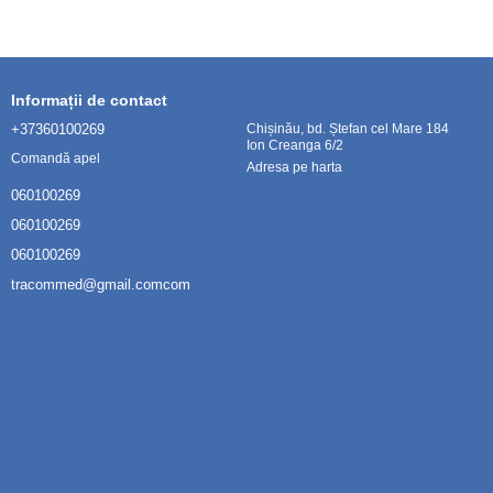
Informații de contact
+37360100269
Chișinău, bd. Ștefan cel Mare 184
Ion Creanga 6/2
Comandă apel
Adresa pe harta
060100269
060100269
060100269
tracommed@gmail.comcom