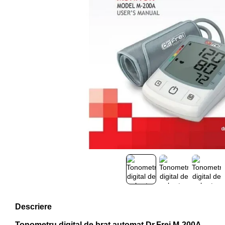
Descriere
Tonometru digital de braț automat Dr.Frei M-200A