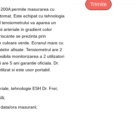
Trimite
 M-200A permite masurarea cu
automat. Este echipat cu tehnologia
ul tensiometrului va aparea un
 arteriale in gradient color
riscante se prezinta prin
de culoare verde. Ecranul mare cu
atelor afisate. Tensiometrul are 2
sibila monitorizarea a 2 utilizatori
are 5 ani garantie oficiala. Dr.
ilizat si este usor portabil.
eriale, tehnologie ESH Dr. Frei;
lă;
 data/ora masurarii;