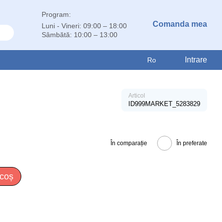
Program:
Comanda mea
Luni - Vineri: 09:00 – 18:00
Sâmbătă: 10:00 – 13:00
Intrare
Ro
Articol
ID999MARKET_5283829
În comparație
În preferate
 coș