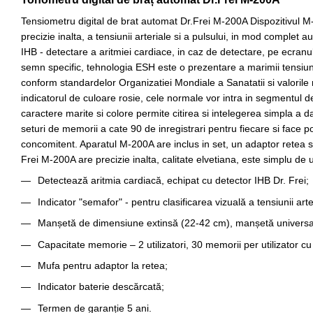
Tensiometru digital de brat automat Dr.Frei M-200A Dispozitivul
precizie inalta, a tensiunii arteriale si a pulsului, in mod complet 
IHB - detectare a aritmiei cardiace, in caz de detectare, pe ecran
semn specific, tehnologia ESH este o prezentare a marimii tensiunii
conform standardelor Organizatiei Mondiale a Sanatatii si valorile 
indicatorul de culoare rosie, cele normale vor intra in segmentul 
caractere marite si colore permite citirea si intelegerea simpla a d
seturi de memorii a cate 90 de inregistrari pentru fiecare si face po
concomitent. Aparatul M-200A are inclus in set, un adaptor retea si 
Frei M-200A are precizie inalta, calitate elvetiana, este simplu de ut
Detectează aritmia cardiacă, echipat cu detector IHB Dr. Frei;
Indicator "semafor" - pentru clasificarea vizuală a tensiunii art
Manșetă de dimensiune extinsă (22-42 cm), manșetă universa
Capacitate memorie – 2 utilizatori, 30 memorii per utilizator cu
Mufa pentru adaptor la retea;
Indicator baterie descărcată;
Termen de garanție 5 ani.