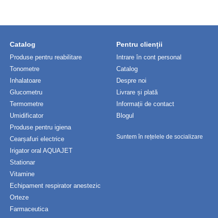
Catalog
Pentru clienții
Produse pentru reabilitare
Intrare în cont personal
Tonometre
Catalog
Inhalatoare
Despre noi
Glucometru
Livrare și plată
Termometre
Informații de contact
Umidificator
Blogul
Produse pentru igiena
Suntem în rețelele de socializare
Cearșafuri electrice
Irigator oral AQUAJET
Stationar
Vitamine
Echipament respirator anestezic
Orteze
Farmaceutica