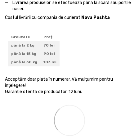
Livrarea produselor se efectuează până la scară sau porțile
casei.
Costul livrării cu compania de curierat
Nova Poshta
Greutate
Preț
până la 2 kg
70 lei
până la 15 kg
90 lei
până la 30 kg
103 lei
Acceptăm doar plata în numerar. Vă mulțumim pentru
înțelegere!
Garanție oferită de producător: 12 luni.