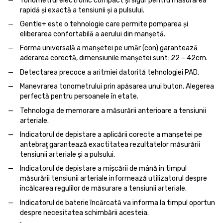
Tonometrul electronic compact şi sigur pentru măsurarea
rapidă şi exactă a tensiunii şi a pulsului.
Gentle+ este o tehnologie care permite pomparea şi
eliberarea confortabilă a aerului din manşetă.
Forma universală a manşetei pe umăr (con) garantează
aderarea corectă, dimensiunile manşetei sunt: 22 – 42cm.
Detectarea precoce a aritmiei datorită tehnologiei PAD.
Manevrarea tonometrului prin apăsarea unui buton. Alegerea
perfectă pentru persoanele în etate.
Tehnologia de memorare a măsurării anterioare a tensiunii
arteriale.
Indicatorul de depistare a aplicării corecte a manşetei pe
antebraţ garantează exactitatea rezultatelor măsurării
tensiunii arteriale şi a pulsului.
Indicatorul de depistare a mişcării de mână în timpul
măsurării tensiunii arteriale informează utilizatorul despre
încălcarea regulilor de măsurare a tensiunii arteriale.
Indicatorul de baterie încărcată va informa la timpul oportun
despre necesitatea schimbării acesteia.