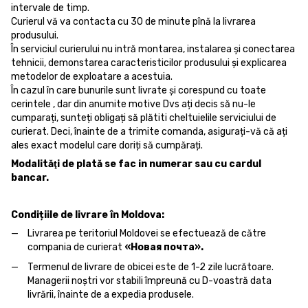
intervale de timp.
Curierul vă va contacta cu 30 de minute pînă la livrarea
produsului.
În serviciul curierului nu intră montarea, instalarea și conectarea
tehnicii, demonstarea caracteristicilor produsului și explicarea
metodelor de exploatare a acestuia.
În cazul în care bunurile sunt livrate și corespund cu toate
cerintele , dar din anumite motive Dvs ați decis să nu-le
cumparați, sunteți obligați să plătiti cheltuielile serviciului de
curierat. Deci, înainte de a trimite comanda, asigurați-vă că ați
ales exact modelul care doriți să cumpărați.
Modalităţi de plată se fac in numerar sau cu cardul
bancar.
Condițiile de livrare în Moldova:
Livrarea pe teritoriul Moldovei se efectuează de către
compania de curierat
«Новая почта».
Termenul de livrare de obicei este de 1-2 zile lucrătoare.
Managerii noștri vor stabili împreună cu D-voastră data
livrării, înainte de a expedia produsele.