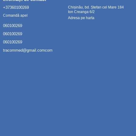
+37360100269
Chișinău, bd. Ștefan cel Mare 184
Ion Creanga 6/2
Comandă apel
Adresa pe harta
060100269
060100269
060100269
tracommed@gmail.comcom