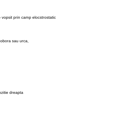
e vopsit prin camp elocstrostatic
 cobora sau urca,
ozitie dreapta