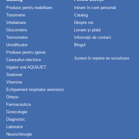
Produse pentru reabilitare
Intrare în cont personal
Tonometre
Catalog
Inhalatoare
Despre noi
Glucometru
Livrare și plată
Termometre
Informații de contact
Umidificator
Blogul
Produse pentru igiena
Suntem în rețelele de socializare
Cearșafuri electrice
Irigator oral AQUAJET
Stationar
Vitamine
Echipament respirator anestezic
Orteze
Farmaceutica
Ginecologie
Diagnostic
Laborator
Neurochirurgie