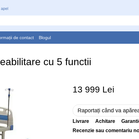
 apel
ormații de contact
Blogul
abilitare cu 5 functii
13 999 Lei
Raportați când va apăre
Livrare
Achitare
Garanti
Recenzie sau comentariu n