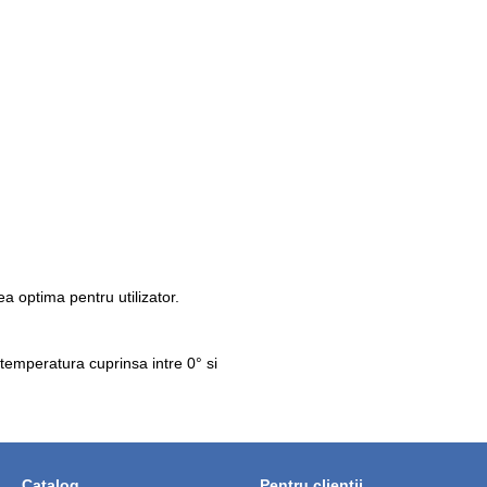
mea optima pentru utilizator.
 temperatura cuprinsa intre 0° si
Catalog
Pentru clienții