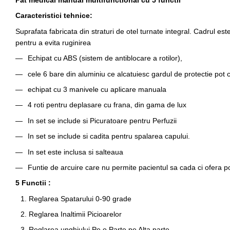
Pat medical manual multifunctional cu 5 functii
Caracteristici tehnice:
Suprafata fabricata din straturi de otel turnate integral. Cadrul est
pentru a evita ruginirea
Echipat cu ABS (sistem de antiblocare a rotilor),
cele 6 bare din aluminiu ce alcatuiesc gardul de protectie pot
echipat cu 3 manivele cu aplicare manuala
4 roti pentru deplasare cu frana, din gama de lux
In set se include si Picuratoare pentru Perfuzii
In set se include si cadita pentru spalarea capului.
In set este inclusa si salteaua
Funtie de arcuire care nu permite pacientul sa cada ci ofera p
5 Functii :
Reglarea Spatarului 0-90 grade
Reglarea Inaltimii Picioarelor
Reglarea unghiului Pe o Parte pe Alta parte