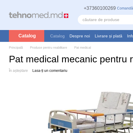
Mergi la conținutul principal
+37360100269
Comandă
Catalog
Catalog
Despre noi
Livrare și plată
Inf
Principală
Produse pentru reabilitare
Pat medical
Pat medical mecanic pentru re
În așteptare
Lasa-ți un comentariu