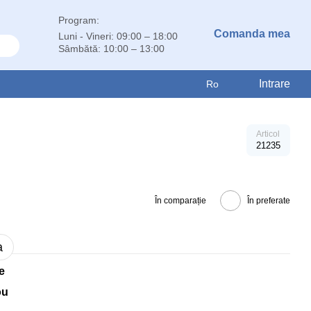
Program:
Comanda mea
Luni - Vineri: 09:00 – 18:00
Sâmbătă: 10:00 – 13:00
Intrare
Ro
Articol
21235
În comparație
În preferate
a
e
ou