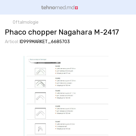
Oftalmologie
Phaco chopper Nagahara M-2417
Articol:
ID999MARKET_6685703