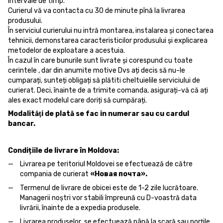
intervale de timp.
Curierul vă va contacta cu 30 de minute pînă la livrarea
produsului.
În serviciul curierului nu intră montarea, instalarea și conectarea
tehnicii, demonstarea caracteristicilor produsului și explicarea
metodelor de exploatare a acestuia.
În cazul în care bunurile sunt livrate și corespund cu toate
cerintele , dar din anumite motive Dvs ați decis să nu-le
cumparați, sunteți obligați să plătiti cheltuielile serviciului de
curierat. Deci, înainte de a trimite comanda, asigurați-vă că ați
ales exact modelul care doriți să cumpărați.
Modalităţi de plată se fac in numerar sau cu cardul
bancar.
Condițiile de livrare în Moldova:
Livrarea pe teritoriul Moldovei se efectuează de către
compania de curierat
«Новая почта».
Termenul de livrare de obicei este de 1-2 zile lucrătoare.
Managerii noștri vor stabili împreună cu D-voastră data
livrării, înainte de a expedia produsele.
Livrarea produselor se efectuează până la scară sau porțile