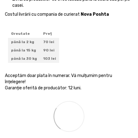
casei.
Costul livrării cu compania de curierat
Nova Poshta
Greutate
Preț
până la 2 kg
70 lei
până la 15 kg
90 lei
până la 30 kg
103 lei
Acceptăm doar plata în numerar. Vă mulțumim pentru
înțelegere!
Garanție oferită de producător: 12 luni.