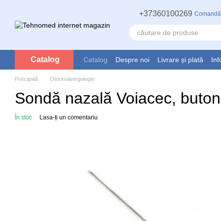
Mergi la conținutul principal
+37360100269
Comandă
Catalog
Catalog
Despre noi
Livrare și plată
Inf
Principală
Otorinolaringologie
Sondă nazală Voiacec, buton
În stoc
Lasa-ți un comentariu