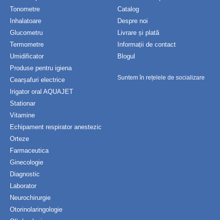
Tonometre
Catalog
Inhalatoare
Despre noi
Glucometru
Livrare și plată
Termometre
Informații de contact
Umidificator
Blogul
Produse pentru igiena
Suntem în rețelele de socializare
Cearșafuri electrice
Irigator oral AQUAJET
Stationar
Vitamine
Echipament respirator anestezic
Orteze
Farmaceutica
Ginecologie
Diagnostic
Laborator
Neurochirurgie
Otorinolaringologie