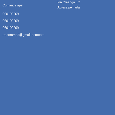
Ion Creanga 6/2
Comandă apel
Adresa pe harta
060100269
060100269
060100269
tracommed@gmail.comcom