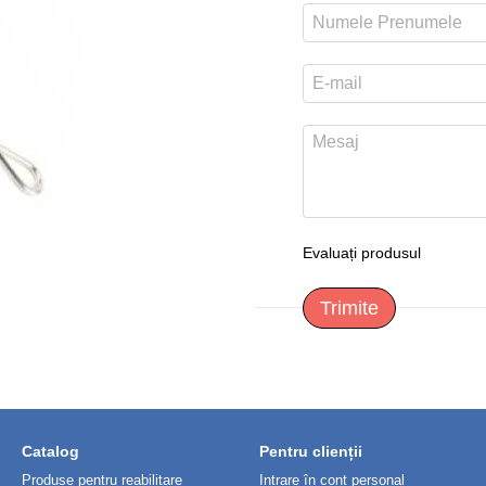
Evaluați produsul
Trimite
Catalog
Pentru clienții
Produse pentru reabilitare
Intrare în cont personal