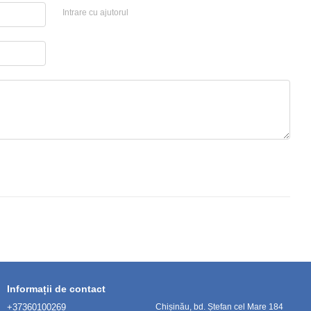
Intrare cu ajutorul
Informații de contact
+37360100269
Chișinău, bd. Ștefan cel Mare 184