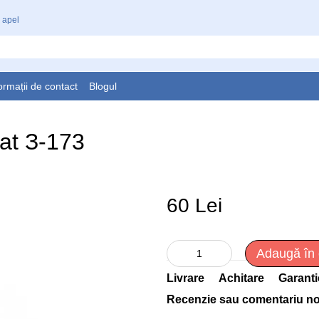
 apel
ormații de contact
Blogul
at З-173
60 Lei
Adaugă în
Livrare
Achitare
Garanti
Recenzie sau comentariu n