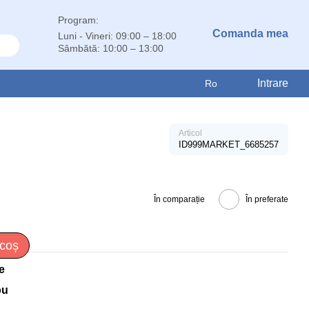
Program:
Comanda mea
Luni - Vineri: 09:00 – 18:00
Sâmbătă: 10:00 – 13:00
Intrare
Ro
Articol
ID999MARKET_6685257
În comparație
În preferate
 coș
e
ou