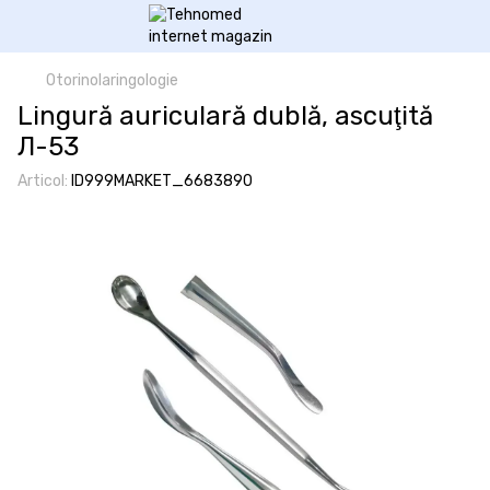
Otorinolaringologie
Lingură auriculară dublă, ascuţită
Л-53
Articol:
ID999MARKET_6683890