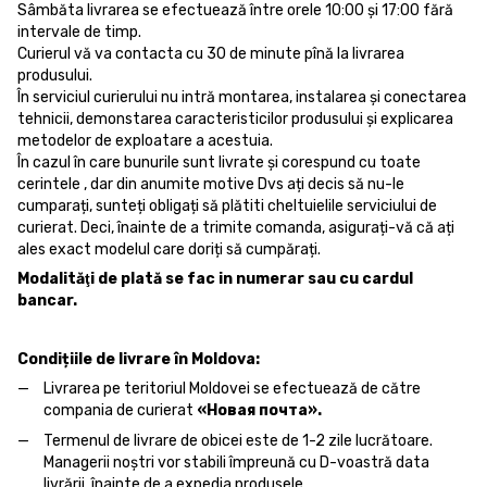
Sâmbăta livrarea se efectuează între orele 10:00 și 17:00 fără
intervale de timp.
Curierul vă va contacta cu 30 de minute pînă la livrarea
produsului.
În serviciul curierului nu intră montarea, instalarea și conectarea
tehnicii, demonstarea caracteristicilor produsului și explicarea
metodelor de exploatare a acestuia.
În cazul în care bunurile sunt livrate și corespund cu toate
cerintele , dar din anumite motive Dvs ați decis să nu-le
cumparați, sunteți obligați să plătiti cheltuielile serviciului de
curierat. Deci, înainte de a trimite comanda, asigurați-vă că ați
ales exact modelul care doriți să cumpărați.
Modalităţi de plată se fac in numerar sau cu cardul
bancar.
Condițiile de livrare în Moldova:
Livrarea pe teritoriul Moldovei se efectuează de către
compania de curierat
«Новая почта».
Termenul de livrare de obicei este de 1-2 zile lucrătoare.
Managerii noștri vor stabili împreună cu D-voastră data
livrării, înainte de a expedia produsele.