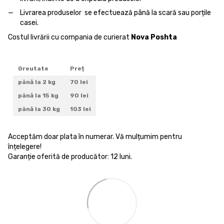
Livrarea produselor se efectuează până la scară sau porțile
casei.
Costul livrării cu compania de curierat
Nova Poshta
Greutate
Preț
până la 2 kg
70 lei
până la 15 kg
90 lei
până la 30 kg
103 lei
Acceptăm doar plata în numerar. Vă mulțumim pentru
înțelegere!
Garanție oferită de producător: 12 luni.